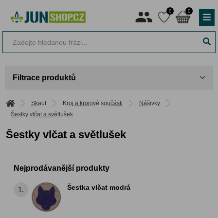
0
0
Filtrace produktů
Skaut
Kroj a krojové součásti
Nášivky
Šestky vlčat a světlušek
Šestky vlčat a světlušek
Nejprodávanější produkty
Šestka vlčat modrá
1.