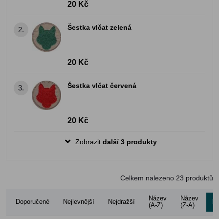
20 Kč
Šestka vlčat zelená
2.
20 Kč
Šestka vlčat červená
3.
20 Kč
Zobrazit
další 3 produkty
Celkem nalezeno
23
produktů
Název
Název
Doporučené
Nejlevnější
Nejdražší
Ho
(A-Z)
(Z-A)