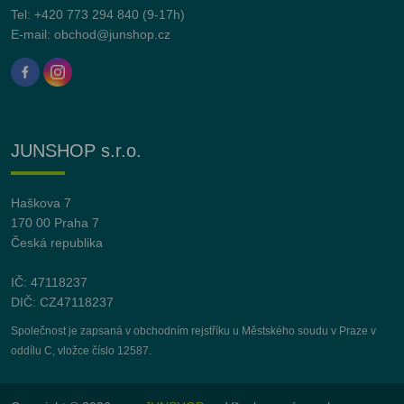
Tel:
+420 773 294 840
(9-17h)
E-mail:
obchod@junshop.cz
JUNSHOP s.r.o.
Haškova 7
170 00 Praha 7
Česká republika
IČ: 47118237
DIČ: CZ47118237
Společnost je zapsaná v obchodním rejstříku u Městského soudu v Praze v
oddílu C, vložce číslo 12587.