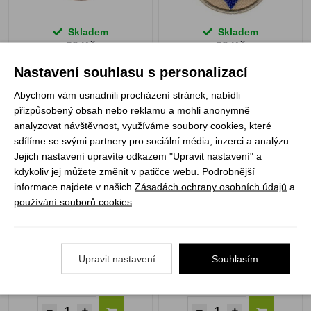
Skladem
Skladem
20 Kč
20 Kč
Nastavení souhlasu s personalizací
Abychom vám usnadnili procházení stránek, nabídli
přizpůsobený obsah nebo reklamu a mohli anonymně
analyzovat návštěvnost, využíváme soubory cookies, které
Šestka světlušek černá
Šestka světlušek hnědá
sdílíme se svými partnery pro sociální média, inzerci a analýzu.
Jejich nastavení upravíte odkazem "Upravit nastavení" a
kdykoliv jej můžete změnit v patičce webu. Podrobnější
informace najdete v našich
Zásadách ochrany osobních údajů
a
používání souborů cookies
.
Upravit nastavení
Souhlasím
Skladem
Skladem
20 Kč
20 Kč