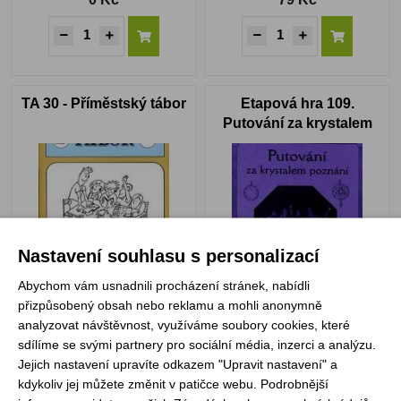
TA 30 - Příměstský tábor
Etapová hra 109.
Putování za krystalem
poznání
Nastavení souhlasu s personalizací
Abychom vám usnadnili procházení stránek, nabídli
Skladem
Skladem
přizpůsobený obsah nebo reklamu a mohli anonymně
0 Kč
99 Kč
analyzovat návštěvnost, využíváme soubory cookies, které
sdílíme se svými partnery pro sociální média, inzerci a analýzu.
Jejich nastavení upravíte odkazem "Upravit nastavení" a
kdykoliv jej můžete změnit v patičce webu. Podrobnější