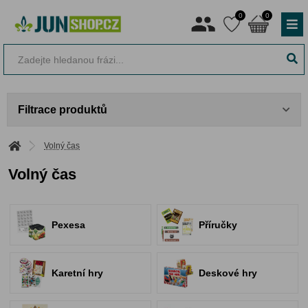
0
0
Filtrace produktů
Volný čas
Volný čas
Pexesa
Příručky
Karetní hry
Deskové hry