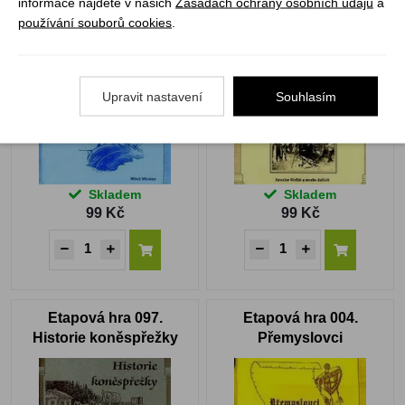
informace najdete v našich
Zásadách ochrany osobních údajů
a
Etapová hra 108. Rytíři
Etapová hra 043 - 044. U
používání souborů cookies
.
polárních moří
pravěkých lovců a Rytíři
krále Artuše
Upravit nastavení
Souhlasím
Skladem
Skladem
99 Kč
99 Kč
Etapová hra 097.
Etapová hra 004.
Historie koněspřežky
Přemyslovci