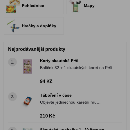
Pohlednice
Mapy
Hračky a doplňky
Nejprodávanější produkty
Karty skautské Prší
1.
Balíček 32 + 1 skautských karet na Prší.
94 Kč
Táboření v čase
2.
Objevte jedinečnou karetní hru
„Táboření v čase“. Přenese vás do světa
nejen skautské historie!
210 Kč
Skautská kuchařka 1 - Vaříme na