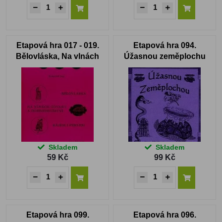
Etapová hra 017 - 019.
Etapová hra 094.
Bělovláska, Na vlnách
Úžasnou zeměplochu
odvahy a dobrodružství,
Rájem i peklem
Skladem
Skladem
59 Kč
99 Kč
Etapová hra 099.
Etapová hra 096.