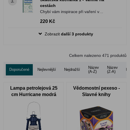
3.
cestách
Chybí vám inspirace při vaření v
přírodě? Nebaví vás jíst pořád to samé
220 Kč
dokola?
Zobrazit
další 3 produkty
Celkem nalezeno
471
produktů
Název
Název
Doporučené
Nejlevnější
Nejdražší
Ho
(A-Z)
(Z-A)
Lampa petrolejová 25
Vědomostní pexeso -
cm Hurricane modrá
Slavné knihy