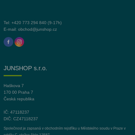
Tel:
+420 773 294 840
(9-17h)
E-mail:
obchod@junshop.cz
JUNSHOP s.r.o.
Haškova 7
170 00 Praha 7
Česká republika
IČ: 47118237
DIČ: CZ47118237
Společnost je zapsaná v obchodním rejstříku u Městského soudu v Praze v
oddílu C, vložce číslo 12587.