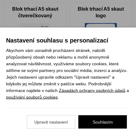
Blok trhací A5 skaut
Blok trhací A5 skaut
čtverečkovaný
logo
Nastavení souhlasu s personalizací
Abychom vám usnadnili procházení stránek, nabídli
přizpůsobený obsah nebo reklamu a mohli anonymně
analyzovat návštěvnost, využíváme soubory cookies, které
sdílíme se svými partnery pro sociální média, inzerci a analýzu.
Skladem
Není skladem
Jejich nastavení upravíte odkazem "Upravit nastavení" a
15 Kč
15 Kč
kdykoliv jej můžete změnit v patičce webu. Podrobnější
ZOBRAZIT PRODUKT
informace najdete v našich
Zásadách ochrany osobních údajů
a
používání souborů cookies
.
Blok trhací A5 skaut
Blok trhací A5 S&V
oranžový
Upravit nastavení
Souhlasím