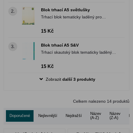
Blok trhací A5 světlušky
2.
Trhací blok tematicky laděný pro
světlušky
15 Kč
Blok trhací A5 S&V
3.
Trhací skautský blok tematicky laděný
pro světlušky a vlčata
15 Kč
Zobrazit
další 3 produkty
Celkem nalezeno
14
produktů
Název
Název
Doporučené
Nejlevnější
Nejdražší
Ho
(A-Z)
(Z-A)