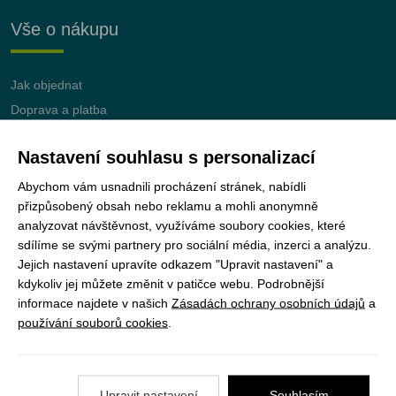
Vše o nákupu
Jak objednat
Doprava a platba
Nejčastější dotazy (FAQ)
Nastavení souhlasu s personalizací
Podmínky vrácení peněz
Abychom vám usnadnili procházení stránek, nabídli
přizpůsobený obsah nebo reklamu a mohli anonymně
analyzovat návštěvnost, využíváme soubory cookies, které
sdílíme se svými partnery pro sociální média, inzerci a analýzu.
JUNshop s.r.o.
je 100% vlastněn organizací
Jejich nastavení upravíte odkazem "Upravit nastavení" a
Junák – český skaut, z.s.
kdykoliv jej můžete změnit v patičce webu. Podrobnější
informace najdete v našich
Zásadách ochrany osobních údajů
a
používání souborů cookies
.
Upravit nastavení
Souhlasím