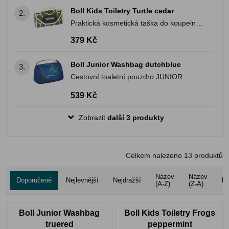
Boll Kids Toiletry Turtle cedar
2.
Praktická kosmetická taška do koupelny
nebo umývárny pro nejmenší.
379 Kč
Boll Junior Washbag dutchblue
3.
Cestovní toaletní pouzdro JUNIOR
WASHBAG s dostatkem místa pro vše
539 Kč
potřebné
Zobrazit
další 3 produkty
Celkem nalezeno
13
produktů
Název
Název
Doporučené
Nejlevnější
Nejdražší
Ho
(A-Z)
(Z-A)
Boll Junior Washbag
Boll Kids Toiletry Frogs
truered
peppermint