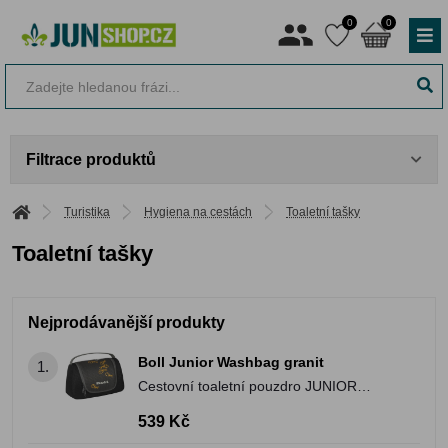
0
0
Filtrace produktů
Turistika
Hygiena na cestách
Toaletní tašky
Toaletní tašky
Nejprodávanější produkty
Boll Junior Washbag granit
1.
Cestovní toaletní pouzdro JUNIOR
WASHBAG s dostatkem místa pro vše
539 Kč
potřebné