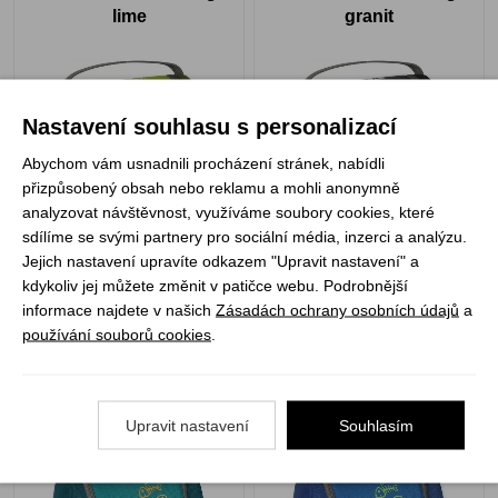
lime
granit
Nastavení souhlasu s personalizací
Abychom vám usnadnili procházení stránek, nabídli
přizpůsobený obsah nebo reklamu a mohli anonymně
analyzovat návštěvnost, využíváme soubory cookies, které
Není skladem
Není skladem
sdílíme se svými partnery pro sociální média, inzerci a analýzu.
539 Kč
539 Kč
Jejich nastavení upravíte odkazem "Upravit nastavení" a
ZOBRAZIT PRODUKT
ZOBRAZIT PRODUKT
kdykoliv jej můžete změnit v patičce webu. Podrobnější
informace najdete v našich
Zásadách ochrany osobních údajů
a
používání souborů cookies
.
Boll Junior Washbag
Boll Junior Washbag
turquoise
dutchblue
Upravit nastavení
Souhlasím