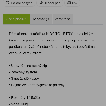
Do oblíbených
Hlídací pes
Tisk
Více o produktu
Recenze (0)
Zeptejte se
Dětská toaletní taštička KIDS TOILETRY s praktickými
kapsami a poutkem na zavěšení. Lze ji nejen položit na
poličku v umývárně nebo kámen u řeky, ale i pověsit na
věšák či větev stromu.
• Uzavírání na suchý zip
• Závěsný systém
• 3 nezávislé kapsy
• Pojme veškeré hygienické potřeby
• Rozměry 14,5x21x4
• Váha 100g