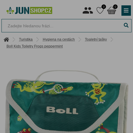
0
0
Turistika
Hygiena na cestách
Toaletní tašky
Boll Kids Toiletry Frogs peppermint