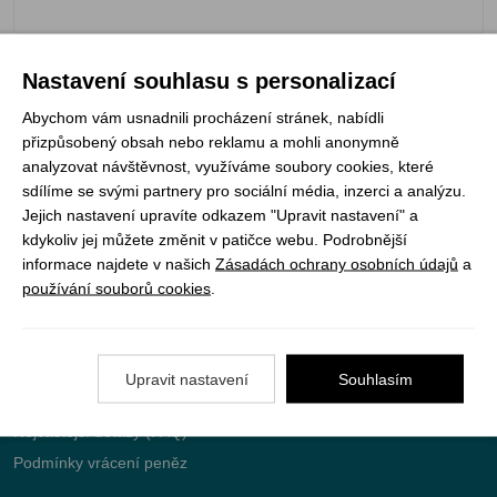
Nastavení souhlasu s personalizací
Registrujte se k odběru newsletteru a už Vám
Abychom vám usnadnili procházení stránek, nabídli
nic neunikne
přizpůsobený obsah nebo reklamu a mohli anonymně
analyzovat návštěvnost, využíváme soubory cookies, které
sdílíme se svými partnery pro sociální média, inzerci a analýzu.
ODEBÍRAT
Jejich nastavení upravíte odkazem "Upravit nastavení" a
kdykoliv jej můžete změnit v patičce webu. Podrobnější
informace najdete v našich
Zásadách ochrany osobních údajů
a
používání souborů cookies
.
Vše o nákupu
Jak objednat
Upravit nastavení
Souhlasím
Doprava a platba
Nejčastější dotazy (FAQ)
Podmínky vrácení peněz