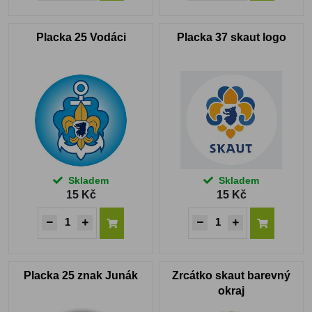
Placka 25 Vodáci
Placka 37 skaut logo
Skladem
Skladem
15 Kč
15 Kč
Placka 25 znak Junák
Zrcátko skaut barevný
okraj