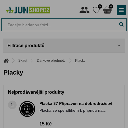
0
0
Filtrace produktů
Skaut
Dárkové předměty
Placky
Placky
Nejprodávanější produkty
Placka 37 Připraven na dobrodružství
1.
Placka se špendlíkem k připnutí na
batoh či oblečení.
15 Kč