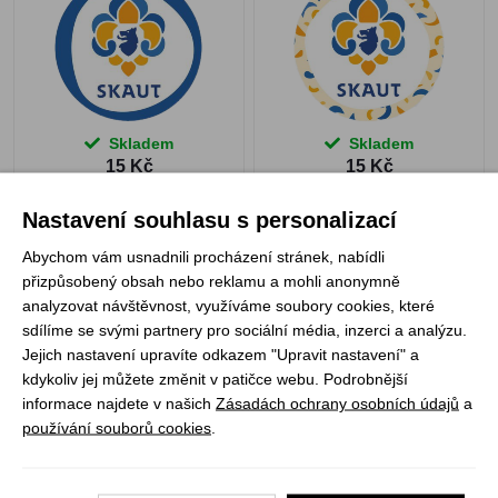
Skladem
Skladem
15 Kč
15 Kč
Nastavení souhlasu s personalizací
Abychom vám usnadnili procházení stránek, nabídli
přizpůsobený obsah nebo reklamu a mohli anonymně
Placka 25 skaut logo
Placka do vlasů 55mm
analyzovat návštěvnost, využíváme soubory cookies, které
Skaut barevný okraj
sdílíme se svými partnery pro sociální média, inzerci a analýzu.
Jejich nastavení upravíte odkazem "Upravit nastavení" a
kdykoliv jej můžete změnit v patičce webu. Podrobnější
informace najdete v našich
Zásadách ochrany osobních údajů
a
používání souborů cookies
.