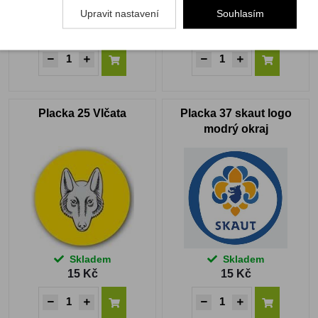
Upravit nastavení
Souhlasím
Skladem
Skladem
15 Kč
33 Kč
Placka 25 Vlčata
Placka 37 skaut logo
modrý okraj
Skladem
Skladem
15 Kč
15 Kč