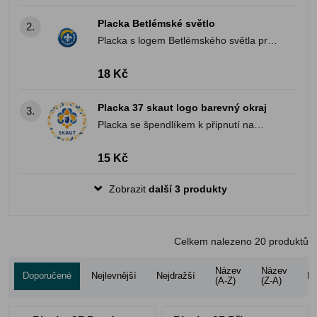
Placka Betlémské světlo
2.
Placka s logem Betlémského světla pro
rozdávající. Průměr 37 mm.
18 Kč
Placka 37 skaut logo barevný okraj
3.
Placka se špendlíkem k připnutí na
batoh či oblečení.
15 Kč
Zobrazit
další 3 produkty
Celkem nalezeno
20
produktů
Název
Název
Doporučené
Nejlevnější
Nejdražší
Ho
(A-Z)
(Z-A)