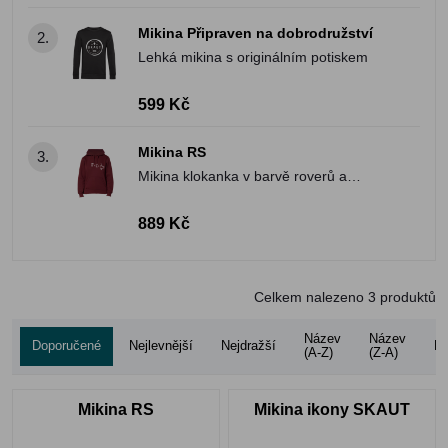
Mikina Připraven na dobrodružství
2.
Lehká mikina s originálním potiskem
599 Kč
Mikina RS
3.
Mikina klokanka v barvě roverů a
rangers.
889 Kč
Celkem nalezeno
3
produktů
Název
Název
Doporučené
Nejlevnější
Nejdražší
Ho
(A-Z)
(Z-A)
Mikina RS
Mikina ikony SKAUT