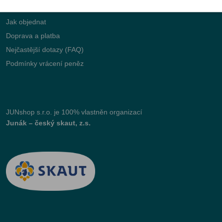
Jak objednat
Doprava a platba
Nejčastější dotazy (FAQ)
Podmínky vrácení peněz
JUNshop s.r.o.
je 100% vlastněn organizací
Junák – český skaut, z.s.