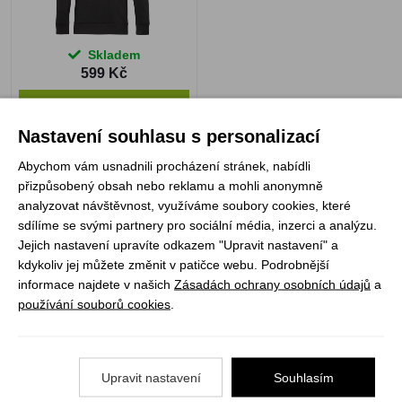
Skladem
599 Kč
VYBRAT VARIANTU
Nastavení souhlasu s personalizací
Abychom vám usnadnili procházení stránek, nabídli
1
přizpůsobený obsah nebo reklamu a mohli anonymně
analyzovat návštěvnost, využíváme soubory cookies, které
sdílíme se svými partnery pro sociální média, inzerci a analýzu.
Registrujte se k odběru newsletteru a už Vám
Jejich nastavení upravíte odkazem "Upravit nastavení" a
nic neunikne
kdykoliv jej můžete změnit v patičce webu. Podrobnější
informace najdete v našich
Zásadách ochrany osobních údajů
a
ODEBÍRAT
používání souborů cookies
.
Upravit nastavení
Souhlasím
Vše o nákupu