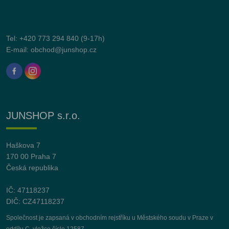
Tel:
+420 773 294 840
(9-17h)
E-mail:
obchod@junshop.cz
JUNSHOP s.r.o.
Haškova 7
170 00 Praha 7
Česká republika
IČ: 47118237
DIČ: CZ47118237
Společnost je zapsaná v obchodním rejstříku u Městského soudu v Praze v
oddílu C, vložce číslo 12587.