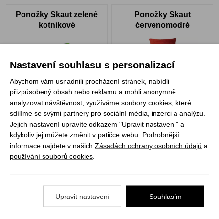
Ponožky Skaut zelené
Ponožky Skaut
kotníkové
červenomodré
Nastavení souhlasu s personalizací
Abychom vám usnadnili procházení stránek, nabídli
přizpůsobený obsah nebo reklamu a mohli anonymně
analyzovat návštěvnost, využíváme soubory cookies, které
sdílíme se svými partnery pro sociální média, inzerci a analýzu.
Skladem
Skladem
Jejich nastavení upravíte odkazem "Upravit nastavení" a
165 Kč
165 Kč
kdykoliv jej můžete změnit v patičce webu. Podrobnější
VYBRAT VARIANTU
VYBRAT VARIANTU
informace najdete v našich
Zásadách ochrany osobních údajů
a
používání souborů cookies
.
Ponožky Skaut modré
Ponožky Skaut černé
Upravit nastavení
Souhlasím