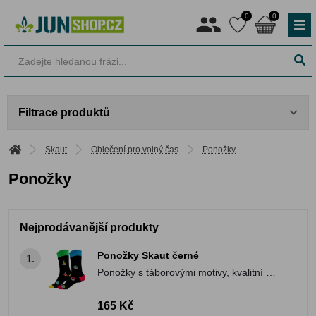
0
0
Filtrace produktů
Skaut
Oblečení pro volný čas
Ponožky
Ponožky
Nejprodávanější produkty
Ponožky Skaut černé
1.
Ponožky s táborovými motivy, kvalitní a
české, z dílny We are Ferdinand.
165 Kč