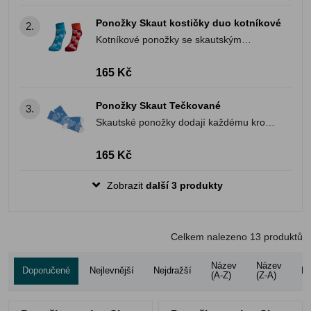
Ponožky Skaut kostičky duo kotníkové
2.
Kotníkové ponožky se skautským
motivem kostiček, kvalitní a české, z
dílny We are Ferdinand.
165 Kč
Ponožky Skaut Tečkované
3.
Skautské ponožky dodají každému kroku
styl a pohodlí. Ideální pro všechna
dobrodružství!
165 Kč
Zobrazit
další 3 produkty
Celkem nalezeno
13
produktů
Název
Název
Doporučené
Nejlevnější
Nejdražší
Ho
(A-Z)
(Z-A)