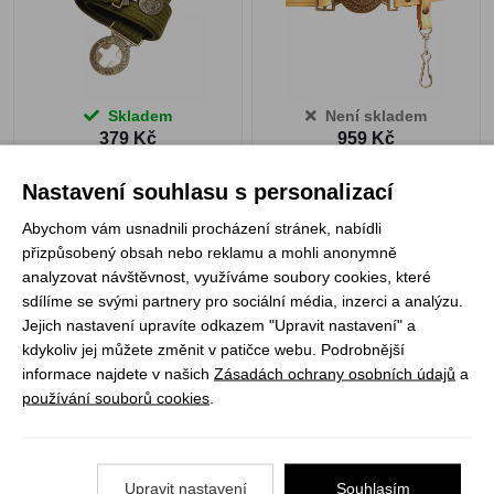
Skladem
Není skladem
379 Kč
959 Kč
VYBRAT VARIANTU
ZOBRAZIT PRODUKT
Nastavení souhlasu s personalizací
Abychom vám usnadnili procházení stránek, nabídli
přizpůsobený obsah nebo reklamu a mohli anonymně
1
analyzovat návštěvnost, využíváme soubory cookies, které
sdílíme se svými partnery pro sociální média, inzerci a analýzu.
Jejich nastavení upravíte odkazem "Upravit nastavení" a
Registrujte se k odběru newsletteru a už Vám
kdykoliv jej můžete změnit v patičce webu. Podrobnější
nic neunikne
informace najdete v našich
Zásadách ochrany osobních údajů
a
používání souborů cookies
.
ODEBÍRAT
Upravit nastavení
Souhlasím