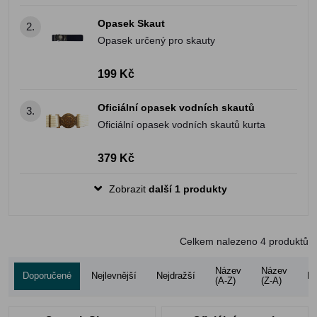
Opasek Skaut
2.
Opasek určený pro skauty
199 Kč
Oficiální opasek vodních skautů
3.
Oficiální opasek vodních skautů kurta
379 Kč
Zobrazit
další 1 produkty
Celkem nalezeno
4
produktů
Název
Název
Doporučené
Nejlevnější
Nejdražší
Ho
(A-Z)
(Z-A)