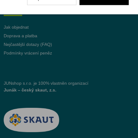
Vše o nákupu
Jak objednat
Doprava a platba
Nejčastější dotazy (FAQ)
Podmínky vrácení peněz
JUNshop s.r.o.
je 100% vlastněn organizací
Junák – český skaut, z.s.