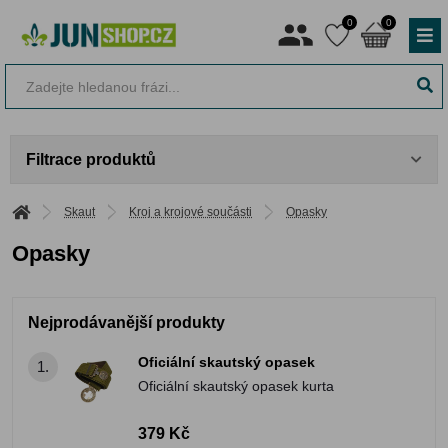
0
0
Filtrace produktů
Skaut
Kroj a krojové součásti
Opasky
Opasky
Nejprodávanější produkty
Oficiální skautský opasek
1.
Oficiální skautský opasek kurta
379 Kč