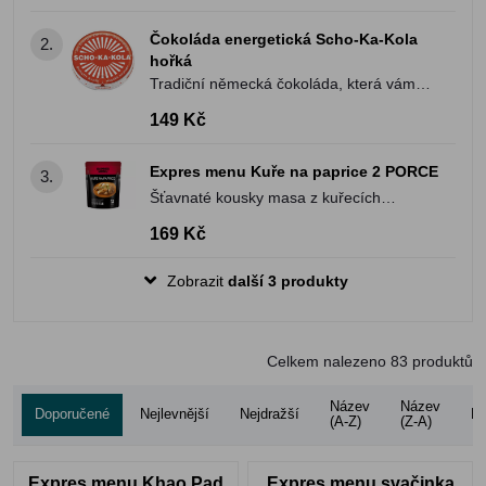
Čokoláda energetická Scho-Ka-Kola
2.
hořká
Tradiční německá čokoláda, která vám
rychle dodá energii. Hmotnost 100g
149 Kč
Expres menu Kuře na paprice 2 PORCE
3.
Šťavnaté kousky masa z kuřecích
stehen, dušené doměkka v omáčce na
169 Kč
cibulovém základu
Zobrazit
další 3 produkty
Celkem nalezeno
83
produktů
Název
Název
Doporučené
Nejlevnější
Nejdražší
Ho
(A-Z)
(Z-A)
Expres menu Khao Pad
Expres menu svačinka