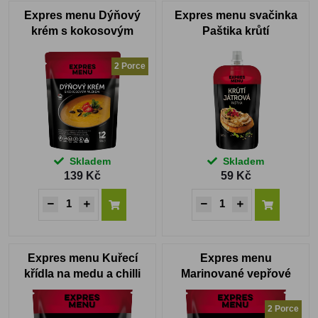
Expres menu Dýňový
Expres menu svačinka
krém s kokosovým
Paštika krůtí
mlékem 2 PORCE
2 Porce
Skladem
Skladem
139 Kč
59 Kč
Expres menu Kuřecí
Expres menu
křídla na medu a chilli
Marinované vepřové
300g
koleno 2 PORCE
2 Porce