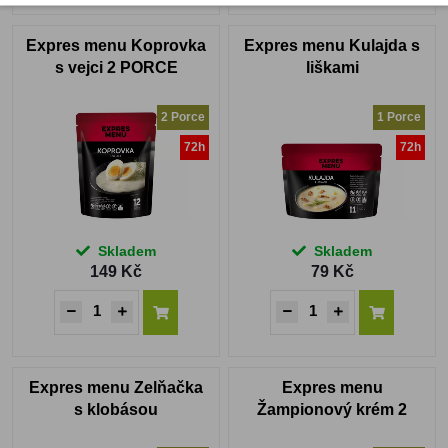
Expres menu Koprovka
Expres menu Kulajda s
s vejci 2 PORCE
liškami
2 Porce
1 Porce
72h
72h
Skladem
Skladem
149 Kč
79 Kč
Expres menu Zelňačka
Expres menu
s klobásou
Žampionový krém 2
PORCE