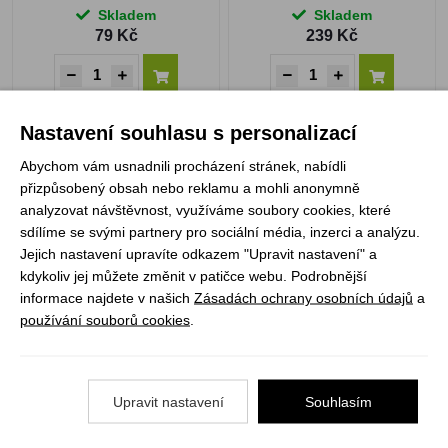
Skladem
Skladem
79 Kč
239 Kč
Nastavení souhlasu s personalizací
Expres menu Rajská s
Expres menu svačinka
Abychom vám usnadnili procházení stránek, nabídli
hovězím masem 2
MLS Mrkvový dort
přizpůsobený obsah nebo reklamu a mohli anonymně
PORCE
analyzovat návštěvnost, využíváme soubory cookies, které
2 Porce
sdílíme se svými partnery pro sociální média, inzerci a analýzu.
Jejich nastavení upravíte odkazem "Upravit nastavení" a
72h
kdykoliv jej můžete změnit v patičce webu. Podrobnější
informace najdete v našich
Zásadách ochrany osobních údajů
a
používání souborů cookies
.
Skladem
Skladem
249 Kč
49 Kč
Upravit nastavení
Souhlasím