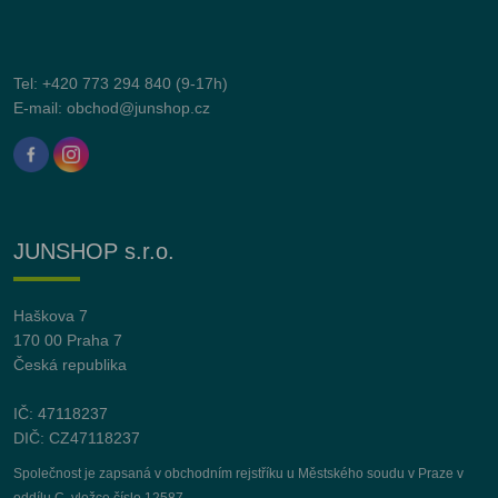
Tel:
+420 773 294 840
(9-17h)
E-mail:
obchod@junshop.cz
JUNSHOP s.r.o.
Haškova 7
170 00 Praha 7
Česká republika
IČ: 47118237
DIČ: CZ47118237
Společnost je zapsaná v obchodním rejstříku u Městského soudu v Praze v
oddílu C, vložce číslo 12587.