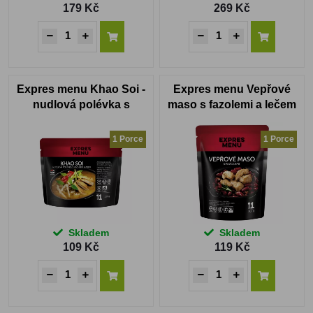
179 Kč
269 Kč
Expres menu Khao Soi -
Expres menu Vepřové
nudlová polévka s
maso s fazolemi a lečem
kachním masem
1 Porce
1 Porce
Skladem
Skladem
109 Kč
119 Kč