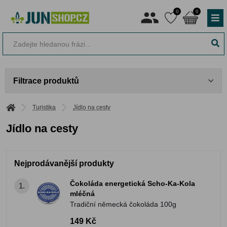
0
0
Filtrace produktů
Turistika
Jídlo na cesty
Jídlo na cesty
Nejprodávanější produkty
Čokoláda energetická Scho-Ka-Kola
1.
mléčná
Tradiční německá čokoláda 100g
149 Kč