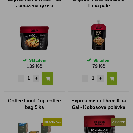
- smažená rýže s
Tuna paté
kuřecím masem
Skladem
Skladem
139 Kč
79 Kč
Coffee Limit Drip coffee
Expres menu Thom Kha
bag 5 ks
Gai - Kokosová polévka
s kuřecím masem 2
PORCE
NOVINKA
2 Porce