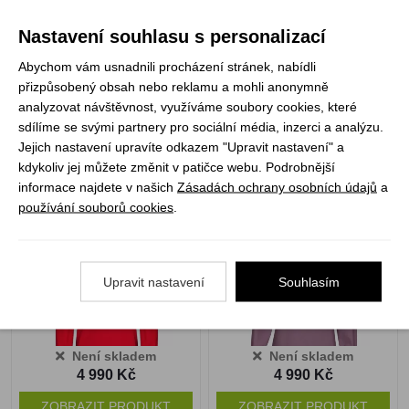
Nastavení souhlasu s personalizací
Skladem
Skladem
1 390 Kč
1 390 Kč
Abychom vám usnadnili procházení stránek, nabídli
přizpůsobený obsah nebo reklamu a mohli anonymně
VYBRAT VARIANTU
VYBRAT VARIANTU
analyzovat návštěvnost, využíváme soubory cookies, které
sdílíme se svými partnery pro sociální média, inzerci a analýzu.
Jejich nastavení upravíte odkazem "Upravit nastavení" a
kdykoliv jej můžete změnit v patičce webu. Podrobnější
High Point Minima
High Point Minima Lady
informace najdete v našich
Zásadách ochrany osobních údajů
a
Jacket red vel. XL
Jacket arctic dusk vel. L
používání souborů cookies
.
Upravit nastavení
Souhlasím
Není skladem
Není skladem
4 990 Kč
4 990 Kč
ZOBRAZIT PRODUKT
ZOBRAZIT PRODUKT