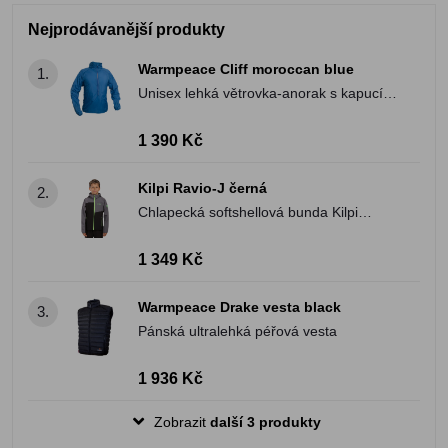
Nejprodávanější produkty
Warmpeace Cliff moroccan blue
1.
Unisex lehká větrovka-anorak s kapucí v
límci
1 390 Kč
Kilpi Ravio-J černá
2.
Chlapecká softshellová bunda Kilpi
RAVIO-J
1 349 Kč
Warmpeace Drake vesta black
3.
Pánská ultralehká péřová vesta
1 936 Kč
Zobrazit
další 3 produkty