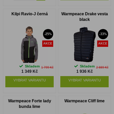
Kilpi Ravio-J černá
Warmpeace Drake vesta
black
-25%
-33%
AKCE
AKCE
Skladem
Skladem
1 799 Kč
2 889 Kč
1 349 Kč
1 936 Kč
VYBRAT VARIANTU
VYBRAT VARIANTU
Warmpeace Forte lady
Warmpeace Cliff lime
bunda lime