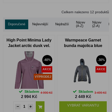
Celkem nalezeno
12
produktů
Název
Název
Doporučené
Nejlevnější
Nejdražší
Ho
(A-Z)
(Z-A)
High Point Minima Lady
Warmpeace Garnet
Jacket arctic dusk vel.
bunda majolica blue
XL
-40%
-30%
AKCE
AKCE
VÝPRODEJ
Skladem
Skladem
4 990 Kč
3 499 Kč
2 994 Kč
2 449 Kč
VYBRAT VARIANTU