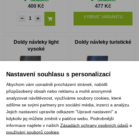
400 Kč
477 Kč
VYBRAT VARIANTU
Doldy návleky light
Doldy návleky turistické
vysoké
Nastavení souhlasu s personalizací
Abychom vám usnadnili procházení stránek, nabídli
přizpůsobený obsah nebo reklamu a mohli anonymně
analyzovat návštěvnost, využíváme soubory cookies, které
sdílíme se svými partnery pro sociální média, inzerci a analýzu.
Skladem
Skladem
Jejich nastavení upravíte odkazem "Upravit nastavení" a
420 Kč
660 Kč
kdykoliv jej můžete změnit v patičce webu. Podrobnější
informace najdete v našich
Zásadách ochrany osobních údajů
a
používání souborů cookies
.