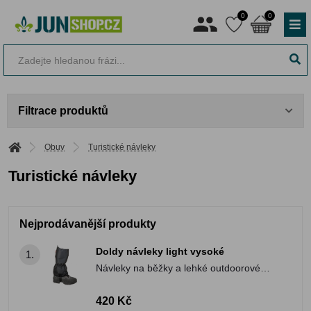
0
0
Filtrace produktů
Obuv
Turistické návleky
Turistické návleky
Nejprodávanější produkty
Doldy návleky light vysoké
1.
Návleky na běžky a lehké outdoorové
aktivity.
420 Kč