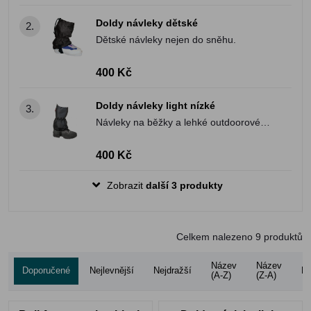
Doldy návleky dětské
2.
Dětské návleky nejen do sněhu.
400 Kč
Doldy návleky light nízké
3.
Návleky na běžky a lehké outdoorové
aktivity.
400 Kč
Zobrazit
další 3 produkty
Celkem nalezeno
9
produktů
Název
Název
Doporučené
Nejlevnější
Nejdražší
Ho
(A-Z)
(Z-A)