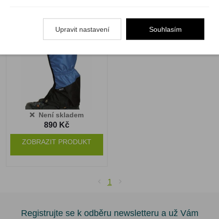
Doldy návleky turistické
LUX
Upravit nastavení
Souhlasím
Není skladem
890 Kč
ZOBRAZIT PRODUKT
1
Registrujte se k odběru newsletteru a už Vám