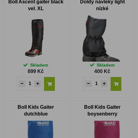
Boll Ascent gaiter black
Doldy návleky light
vel. XL
nízké
Skladem
Skladem
899 Kč
400 Kč
Boll Kids Gaiter
Boll Kids Gaiter
dutchblue
boysenberry