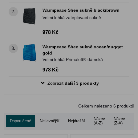
Warmpeace Shee sukně black/brown
2.
Velmi lehká zateplovací sukně
978 Kč
Warmpeace Shee sukně ocean/nugget
3.
gold
Velmi lehká Primaloft® dámská
zateplovací sukně
978 Kč
Zobrazit
další 3 produkty
Celkem nalezeno
6
produktů
Název
Název
Doporučené
Nejlevnější
Nejdražší
Ho
(A-Z)
(Z-A)