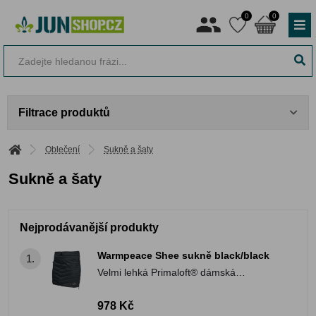
0
0
Filtrace produktů
Oblečení
Sukně a šaty
Sukně a šaty
Nejprodávanější produkty
Warmpeace Shee sukně black/black
1.
Velmi lehká Primaloft® dámská
zateplovací sukně
978 Kč