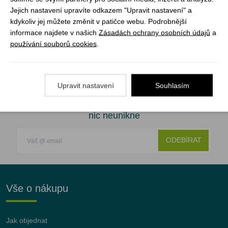
Skladem
Skladem
1 460 Kč
1 460 Kč
Jejich nastavení upravíte odkazem "Upravit nastavení" a
978 Kč
978 Kč
kdykoliv jej můžete změnit v patičce webu. Podrobnější
VYBRAT VARIANTU
VYBRAT VARIANTU
informace najdete v našich
Zásadách ochrany osobních údajů
a
používání souborů cookies
.
1
Upravit nastavení
Souhlasím
Registrujte se k odběru newsletteru a už Vám
nic neunikne
ODEBÍRAT
Vše o nákupu
Jak objednat