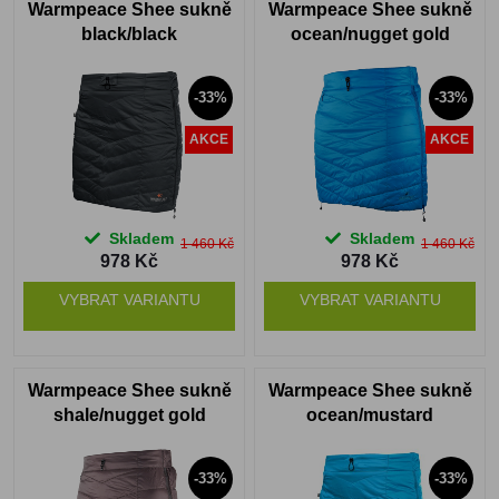
Warmpeace Shee sukně
Warmpeace Shee sukně
black/black
ocean/nugget gold
-33%
-33%
AKCE
AKCE
Skladem
Skladem
1 460 Kč
1 460 Kč
978 Kč
978 Kč
VYBRAT VARIANTU
VYBRAT VARIANTU
Warmpeace Shee sukně
Warmpeace Shee sukně
shale/nugget gold
ocean/mustard
-33%
-33%