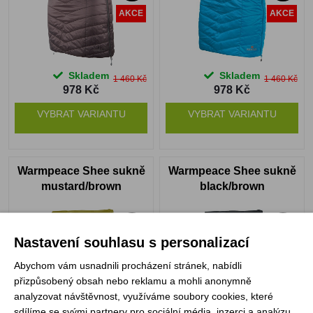
AKCE
AKCE
Skladem
Skladem
1 460 Kč
1 460 Kč
978 Kč
978 Kč
VYBRAT VARIANTU
VYBRAT VARIANTU
Warmpeace Shee sukně
Warmpeace Shee sukně
mustard/brown
black/brown
-33%
-33%
Nastavení souhlasu s personalizací
AKCE
AKCE
Abychom vám usnadnili procházení stránek, nabídli
přizpůsobený obsah nebo reklamu a mohli anonymně
analyzovat návštěvnost, využíváme soubory cookies, které
sdílíme se svými partnery pro sociální média, inzerci a analýzu.