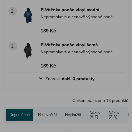
Pláštěnka pončo vinyl modrá
2.
Nepromokavé a cenově výhodné pončo
z PVC.
189 Kč
Pláštěnka pončo vinyl černá
3.
Nepromokavé a cenově výhodné pončo
z PVC.
189 Kč
Zobrazit
další 3 produkty
Celkem nalezeno
13
produktů
Název
Název
Doporučené
Nejlevnější
Nejdražší
Ho
(A-Z)
(Z-A)