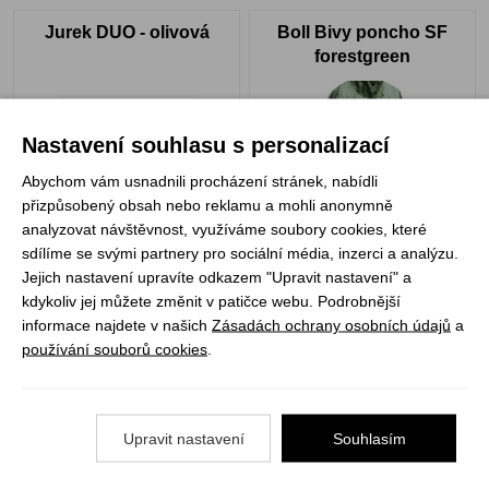
Jurek DUO - olivová
Boll Bivy poncho SF
forestgreen
Nastavení souhlasu s personalizací
Abychom vám usnadnili procházení stránek, nabídli
přizpůsobený obsah nebo reklamu a mohli anonymně
analyzovat návštěvnost, využíváme soubory cookies, které
sdílíme se svými partnery pro sociální média, inzerci a analýzu.
Skladem
Skladem
Jejich nastavení upravíte odkazem "Upravit nastavení" a
1 290 Kč
1 495 Kč
kdykoliv jej můžete změnit v patičce webu. Podrobnější
VYBRAT VARIANTU
informace najdete v našich
Zásadách ochrany osobních údajů
a
používání souborů cookies
.
Pláštěnka polyethylen
Pláštěnka universální
uni.
pro dospělé
Upravit nastavení
Souhlasím