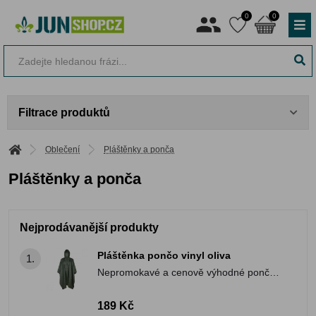
0
0
Filtrace produktů
Oblečení
Pláštěnky a ponča
Pláštěnky a ponča
Nejprodávanější produkty
Pláštěnka pončo vinyl oliva
1.
Nepromokavé a cenově výhodné pončo
z PVC.
189 Kč