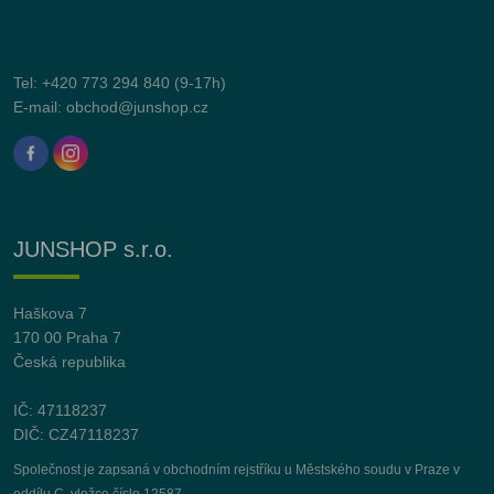
Tel:
+420 773 294 840
(9-17h)
E-mail:
obchod@junshop.cz
JUNSHOP s.r.o.
Haškova 7
170 00 Praha 7
Česká republika
IČ: 47118237
DIČ: CZ47118237
Společnost je zapsaná v obchodním rejstříku u Městského soudu v Praze v
oddílu C, vložce číslo 12587.