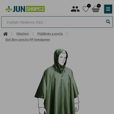
0
0
Oblečení
Pláštěnky a ponča
Boll Bivy poncho RF forestgreen