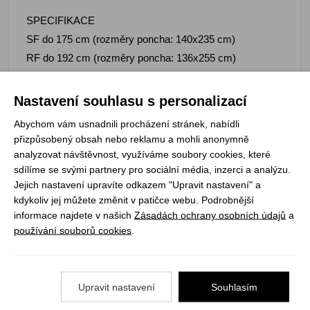
SPECIFIKACE
SF do 175 cm (rozměry poncha: 140x235 cm)
RF do 192 cm (rozměry poncha: 136x255 cm)
vodní sloupec: 3000 mm
Nastavení souhlasu s personalizací
Abychom vám usnadnili procházení stránek, nabídli
přizpůsobený obsah nebo reklamu a mohli anonymně
analyzovat návštěvnost, využíváme soubory cookies, které
sdílíme se svými partnery pro sociální média, inzerci a analýzu.
Registrujte se k odběru newsletteru a už Vám
Jejich nastavení upravíte odkazem "Upravit nastavení" a
nic neunikne
kdykoliv jej můžete změnit v patičce webu. Podrobnější
informace najdete v našich
Zásadách ochrany osobních údajů
a
ODEBÍRAT
používání souborů cookies
.
Vše o nákupu
Upravit nastavení
Souhlasím