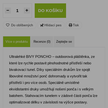
DO KOŠÍKU
Do oblíbených
Hlídací pes
Tisk
Více o produktu
Recenze (0)
Zeptejte se
Ultralehké BIVY PONCHO – outdoorová pláštěnka, ze
které lze rychle postavit plnohodnotné přístřeší nebo
bivakovací tunel. Díky speciálním drukům lze spojit
libovolné množství ponč dohromady a vytvořit tak
přístřeší i pro více osob. Speciálně umístěné
ekvidistantní druky umožňují nošení ponča i s velkým
batohem. Stahovacím tunelem v zádové části ponča lze
optimalizovat délku v závislosti na výšce postavy.