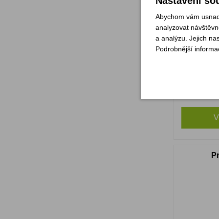
Nastavení sou
Abychom vám usnadni
analyzovat návštěvno
a analýzu. Jejich na
Podrobnější informa
Sklade
V
Pr