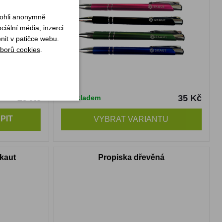
mohli anonymně
iální média, inzerci
nit v patičce webu.
borů cookies
.
29 Kč
35 Kč
Skladem
PIT
VYBRAT VARIANTU
kaut
Propiska dřevěná