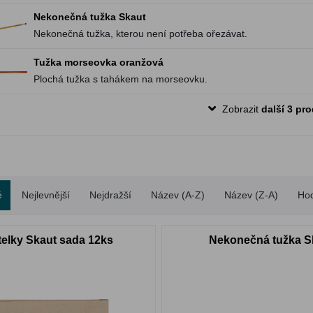
Nekonečná tužka Skaut
Nekonečná tužka, kterou není potřeba ořezávat.
Tužka morseovka oranžová
Plochá tužka s tahákem na morseovku.
Zobrazit
další 3 pr
é
Nejlevnější
Nejdražší
Název (A-Z)
Název (Z-A)
Ho
telky Skaut sada 12ks
Nekonečná tužka S