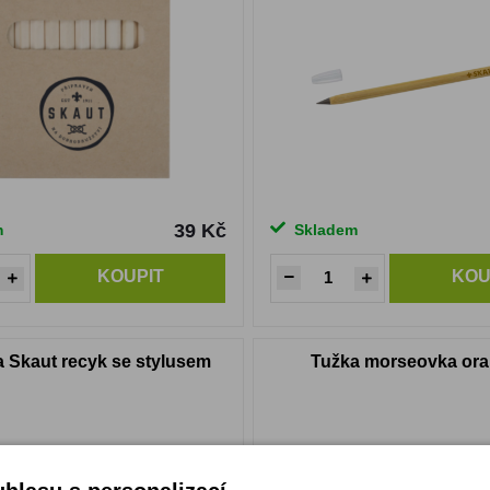
39 Kč
m
Skladem
KOUPIT
KOU
a Skaut recyk se stylusem
Tužka morseovka or