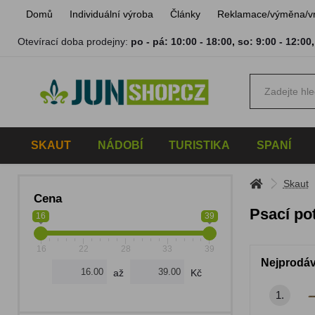
Domů
Individuální výroba
Články
Reklamace/výměna/v
Otevírací doba prodejny:
po - pá: 10:00 - 18:00
,
so: 9:00 - 12:00
SKAUT
NÁDOBÍ
TURISTIKA
SPANÍ
Skaut
Cena
Psací po
16
39
16
22
28
33
39
Nejprodáv
až
Kč
1.