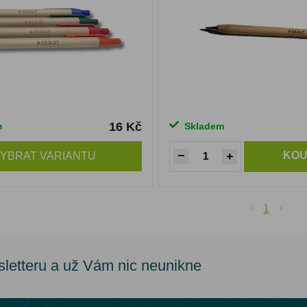
16 Kč
m
Skladem
KOU
YBRAT VARIANTU
1
sletteru a už Vám nic neunikne