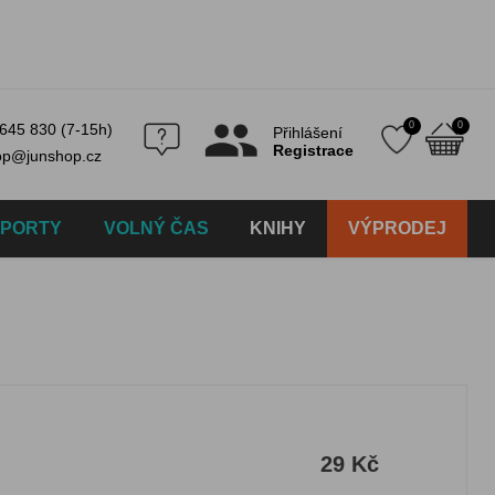
0
0
645 830 (7-15h)
Přihlášení
Registrace
op@junshop.cz
SPORTY
VOLNÝ ČAS
KNIHY
VÝPRODEJ
29 Kč