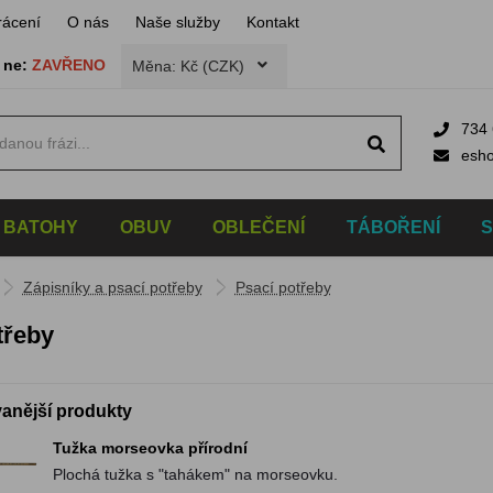
rácení
O nás
Naše služby
Kontakt
,
ne:
ZAVŘENO
Měna: Kč (CZK)
734 
esh
BATOHY
OBUV
OBLEČENÍ
TÁBOŘENÍ
Zápisníky a psací potřeby
Psací potřeby
třeby
anější produkty
Tužka morseovka přírodní
Plochá tužka s "tahákem" na morseovku.