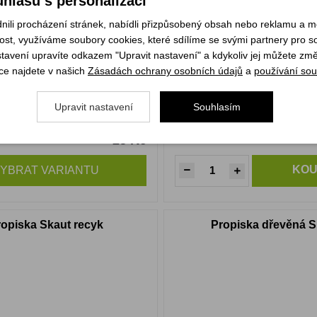
hlasu s personalizací
li procházení stránek, nabídli přizpůsobený obsah nebo reklamu a 
st, využíváme soubory cookies, které sdílíme se svými partnery pro soc
stavení upravíte odkazem "Upravit nastavení" a kdykoliv jej můžete změ
ce najdete v našich
Zásadách ochrany osobních údajů
a
používání sou
Upravit nastavení
Souhlasím
25 Kč
m
Skladem
KOU
YBRAT VARIANTU
opiska Skaut recyk
Propiska dřevěná S