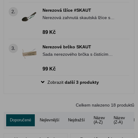
Nerezová lžíce #SKAUT
2.
Nerezová zahnutá skautská lžíce s
praktickým poutkem.
89 Kč
Nerezové brčko SKAUT
3.
Sada nerezového brčka s čistícím
kartáčkem v látkovém obalu se
skautskými motivy.
99 Kč
Zobrazit
další 3 produkty
Celkem nalezeno
18
produktů
Název
Název
Doporučené
Nejlevnější
Nejdražší
Ho
(A-Z)
(Z-A)