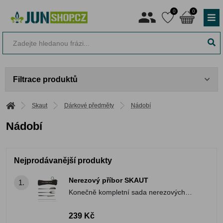
0
0
Filtrace produktů
Skaut
Dárkové předměty
Nádobí
Nádobí
Nejprodávanější produkty
Nerezový příbor SKAUT
1.
Konečně kompletní sada nerezových
příborů co se nezlomí ani při intenzivním
táborovém použití.
239 Kč