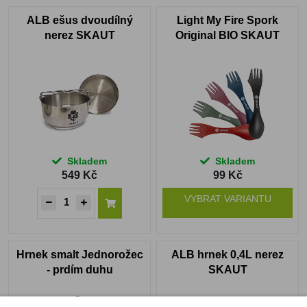
ALB ešus dvoudílný
Light My Fire Spork
nerez SKAUT
Original BIO SKAUT
Skladem
Skladem
549 Kč
99 Kč
VYBRAT VARIANTU
Hrnek smalt Jednorožec
ALB hrnek 0,4L nerez
- prdím duhu
SKAUT