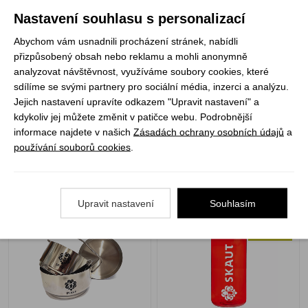
Nastavení souhlasu s personalizací
Abychom vám usnadnili procházení stránek, nabídli
přizpůsobený obsah nebo reklamu a mohli anonymně
analyzovat návštěvnost, využíváme soubory cookies, které
sdílíme se svými partnery pro sociální média, inzerci a analýzu.
Skladem
Skladem
Jejich nastavení upravíte odkazem "Upravit nastavení" a
349 Kč
225 Kč
kdykoliv jej můžete změnit v patičce webu. Podrobnější
informace najdete v našich
Zásadách ochrany osobních údajů
a
používání souborů cookies
.
ALB ešus třídílný nerez
Nalgene Wide Mouth
SKAUT
SKAUT 1000 ml
Upravit nastavení
Souhlasím
marmeládová
NOVINKA