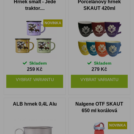
Hrnek smalt - Jede
Porcelánový hrnek
traktor....
SKAUT 420ml
NOVINKA
Skladem
Skladem
259 Kč
279 Kč
VYBRAT VARIANTU
VYBRAT VARIANTU
ALB hrnek 0,4L Alu
Nalgene OTF SKAUT
650 ml korálová
NOVINKA