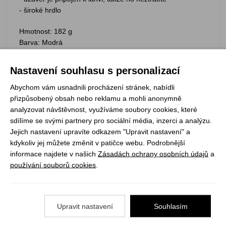
- široké hrdlo
Hmotnost: 182 g
Barva: Modrá
Objem: 1000 ml
Technologie: BPA, BPS a Phthalate Free
Nastavení souhlasu s personalizací
Abychom vám usnadnili procházení stránek, nabídli
přizpůsobený obsah nebo reklamu a mohli anonymně
analyzovat návštěvnost, využíváme soubory cookies, které
Registrujte se k odběru newsletteru a už Vám
sdílíme se svými partnery pro sociální média, inzerci a analýzu.
nic neunikne
Jejich nastavení upravíte odkazem "Upravit nastavení" a
kdykoliv jej můžete změnit v patičce webu. Podrobnější
informace najdete v našich
Zásadách ochrany osobních údajů
a
ODEBÍRAT
používání souborů cookies
.
Vše o nákupu
Upravit nastavení
Souhlasím