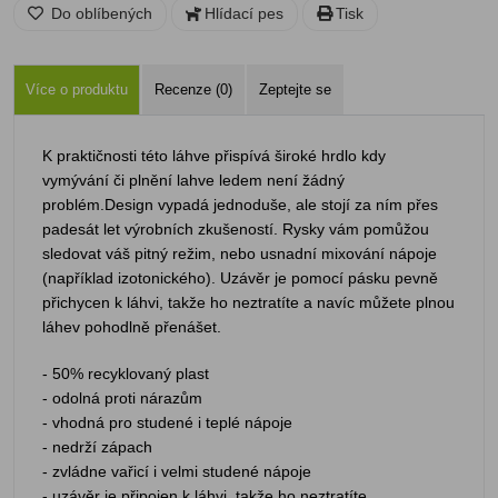
Do oblíbených
Hlídací pes
Tisk
Více o produktu
Recenze (0)
Zeptejte se
K praktičnosti této láhve přispívá široké hrdlo kdy
vymývání či plnění lahve ledem není žádný
problém.Design vypadá jednoduše, ale stojí za ním přes
padesát let výrobních zkušeností. Rysky vám pomůžou
sledovat váš pitný režim, nebo usnadní mixování nápoje
(například izotonického). Uzávěr je pomocí pásku pevně
přichycen k láhvi, takže ho neztratíte a navíc můžete plnou
láhev pohodlně přenášet.
- 50% recyklovaný plast
- odolná proti nárazům
- vhodná pro studené i teplé nápoje
- nedrží zápach
- zvládne vařicí i velmi studené nápoje
- uzávěr je připojen k láhvi, takže ho neztratíte