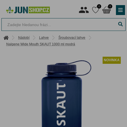
0
0
Nádobí
Lahve
Šroubovací lahve
Nalgene Wide Mouth SKAUT 1000 ml modrá
NOVINKA