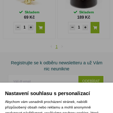
Skladem
Skladem
69 Kč
189 Kč
1
Registrujte se k odběru newsletteru a už Vám
nic neunikne
ODEBÍRAT
Nastavení souhlasu s personalizací
Abychom vám usnadnili procházení stránek, nabídli
Vše o nákupu
přizpůsobený obsah nebo reklamu a mohli anonymně
analyzovat návštěvnost, využíváme soubory cookies, které