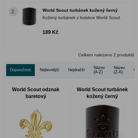
World Scout turbánek kožený černý
2.
Kožený turbánek z kolekce World Scout.
189 Kč
Celkem nalezeno
2
produktů
Název
Název
Doporučené
Nejlevnější
Nejdražší
Ho
(A-Z)
(Z-A)
World Scout odznak
World Scout turbánek
baretový
kožený černý