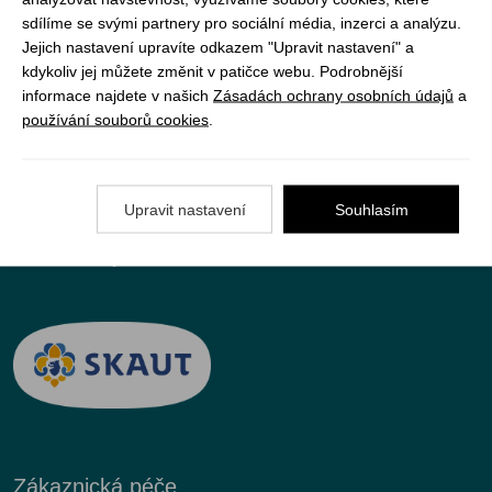
sdílíme se svými partnery pro sociální média, inzerci a analýzu.
Jak objednat
Jejich nastavení upravíte odkazem "Upravit nastavení" a
Doprava a platba
kdykoliv jej můžete změnit v patičce webu. Podrobnější
informace najdete v našich
Zásadách ochrany osobních údajů
a
Nejčastější dotazy (FAQ)
používání souborů cookies
.
Podmínky vrácení peněz
Upravit nastavení
Souhlasím
JUNshop s.r.o.
je 100% vlastněn organizací
Junák – český skaut, z.s.
Zákaznická péče