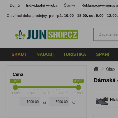
Domů
Individuální výroba
Články
Reklamace/výměna/v
Otevírací doba prodejny:
po - pá: 10:00 - 18:00
,
so: 9:00 - 12:00
SKAUT
NÁDOBÍ
TURISTIKA
SPANÍ
Obuv
Cena
Dámská 
1 099
5 990
1 099
2 322
3 545
4 767
5 990
Níz
až
Kč