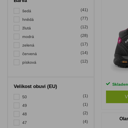
Barva
(41)
šedá
(77)
hnědá
(12)
žlutá
(28)
modrá
(17)
zelená
(14)
červená
(12)
písková
Sklade
Velikost obuvi (EU)
(1)
V
50
(1)
49
(2)
48
Olan
(4)
47