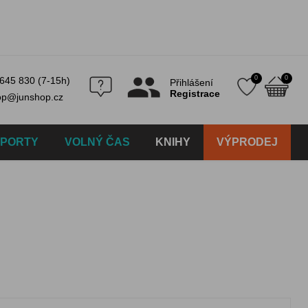
0
0
645 830 (7-15h)
Přihlášení
Registrace
op@junshop.cz
SPORTY
VOLNÝ ČAS
KNIHY
VÝPRODEJ