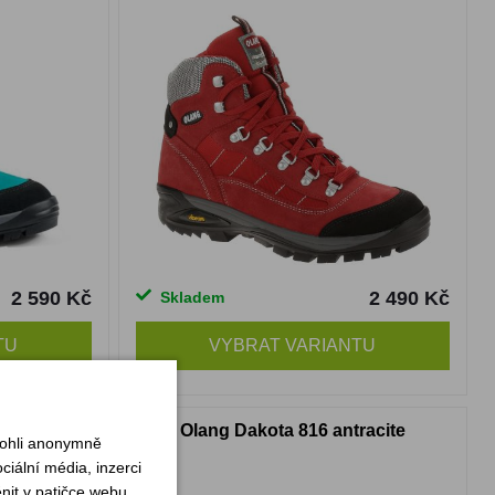
2 590 Kč
2 490 Kč
Skladem
TU
VYBRAT VARIANTU
rose taupe
Olang Dakota 816 antracite
mohli anonymně
iální média, inzerci
nit v patičce webu.