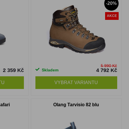
-20%
AKCE
5 990 Kč
2 359 Kč
4 792 Kč
Skladem
TU
VYBRAT VARIANTU
afari
Olang Tarvisio 82 blu