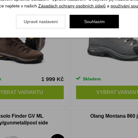
ce najdete v našich
Zásadách ochrany osobních údajů
a
používání sou
Upravit nastavení
Souhlasím
1 999 Kč
m
Skladem
YBRAT VARIANTU
VYBRAT VARIAN
solo Finder GV ML
Olang Montana 860 
y/gunmetal/pool side