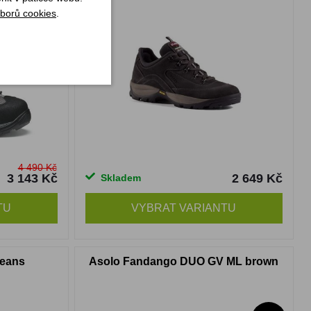
borů cookies
.
-30%
AKCE
4 490 Kč
3 143 Kč
2 649 Kč
Skladem
TU
VYBRAT VARIANTU
jeans
Asolo Fandango DUO GV ML brown