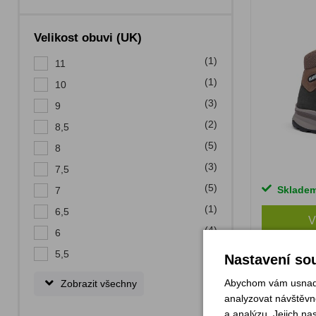
Velikost obuvi (UK)
(1)
11
(1)
10
(3)
9
(2)
8,5
(5)
8
(3)
7,5
(5)
Sklade
7
(1)
6,5
V
(4)
6
(2)
5,5
Nastavení sou
Ol
Abychom vám usnadni
Zobrazit všechny
analyzovat návštěvno
a analýzu. Jejich na