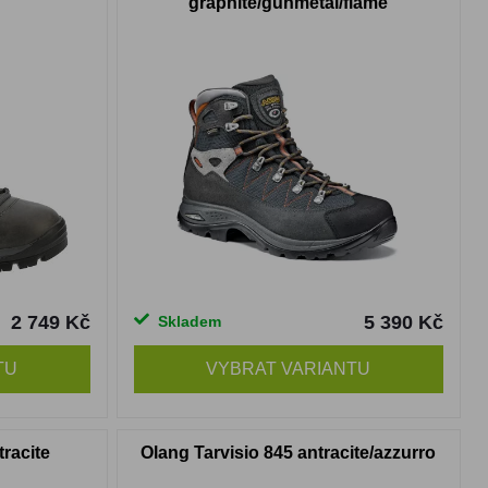
graphite/gunmetal/flame
2 749 Kč
5 390 Kč
Skladem
TU
VYBRAT VARIANTU
tracite
Olang Tarvisio 845 antracite/azzurro