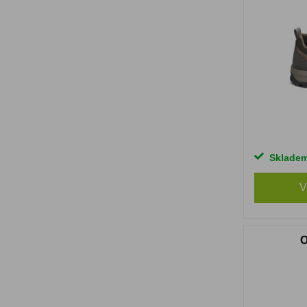
Sklade
V
O