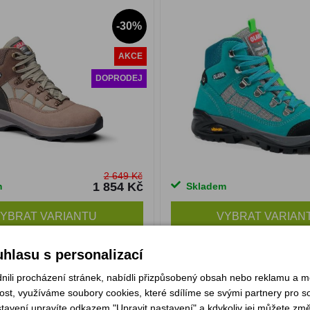
-30%
AKCE
DOPRODEJ
2 649 Kč
1 854 Kč
m
Skladem
YBRAT VARIANTU
VYBRAT VARIAN
hlasu s personalizací
ang Logan 85 cuoio
Asolo Finder GV ML grey/
li procházení stránek, nabídli přizpůsobený obsah nebo reklamu a 
st, využíváme soubory cookies, které sdílíme se svými partnery pro soc
stavení upravíte odkazem "Upravit nastavení" a kdykoliv jej můžete změ