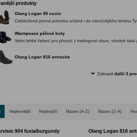
anější produkty
Olang Logan 85 cuoio
Celokožená pevná pohorka určená i do náročnějšího terénu.Ty
celoročnímu nošení.
Warmpeace péřové boty
Velmi lehké řešení pro přezutí z trekingové obuvi, vhodné také p
Olang Logan 816 antracite
Zobrazit
další 3 pr
é
Nejlevnější
Nejdražší
Název (A-Z)
Název (Z-A)
Ho
rvisio 904 fuxia/burgundy
Olang Logan 816 ant