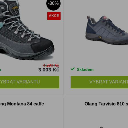
-30%
AKCE
4 290 Kč
3 003 Kč
m
Skladem
YBRAT VARIANTU
VYBRAT VARIAN
ng Montana 84 caffe
Olang Tarvisio 810 s