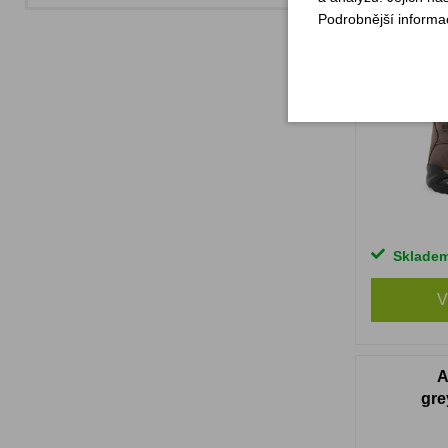
Podrobnější informa
Sklade
V
A
gre