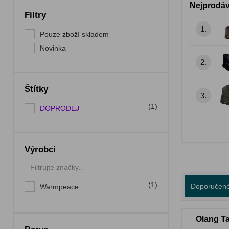
Nejprodáv
Filtry
1.
Pouze zboží skladem
Novinka
2.
Štítky
3.
(1)
DOPRODEJ
Výrobci
(1)
Doporučen
Warmpeace
Olang Ta