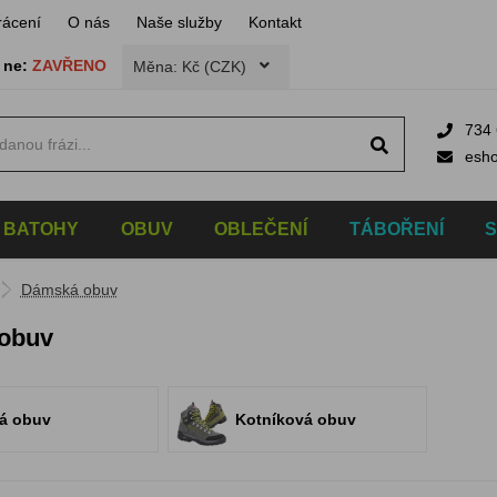
rácení
O nás
Naše služby
Kontakt
,
ne:
ZAVŘENO
Měna: Kč (CZK)
734 
esh
BATOHY
OBUV
OBLEČENÍ
TÁBOŘENÍ
Dámská obuv
obuv
ká obuv
Kotníková obuv