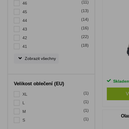
(11)
46
(13)
45
(14)
44
(16)
43
(22)
42
(18)
41
Zobrazit všechny
Sklade
Velikost oblečení (EU)
(1)
V
XL
(1)
L
(1)
M
Ola
(1)
S