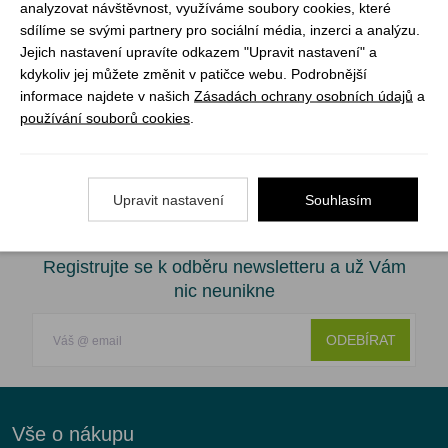
analyzovat návštěvnost, využíváme soubory cookies, které
- zpevněná pata a špička
sdílíme se svými partnery pro sociální média, inzerci a analýzu.
- kovové háčky pro snadnější šněrování
Jejich nastavení upravíte odkazem "Upravit nastavení" a
kdykoliv jej můžete změnit v patičce webu. Podrobnější
- měkká vnitřní vyjímatelná stélka
informace najdete v našich
Zásadách ochrany osobních údajů
a
- polstrování v oblasti kotníku, lehce vyztužený jazyk
používání souborů cookies
.
- poutko na jazyku usnadňující nazouvání
- ochrana špičky
Upravit nastavení
Souhlasím
Registrujte se k odběru newsletteru a už Vám
nic neunikne
ODEBÍRAT
Vše o nákupu