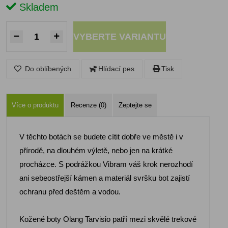
Skladem
VYBERTE VARIANTU
Do oblíbených
Hlídací pes
Tisk
Více o produktu
Recenze (0)
Zeptejte se
V těchto botách se budete cítit dobře ve městě i v
přírodě, na dlouhém výletě, nebo jen na krátké
procházce. S podrážkou Vibram váš krok nerozhodí
ani sebeostřejší kámen a materiál svršku bot zajistí
ochranu před deštěm a vodou.
Kožené boty Olang Tarvisio patří mezi skvělé trekové