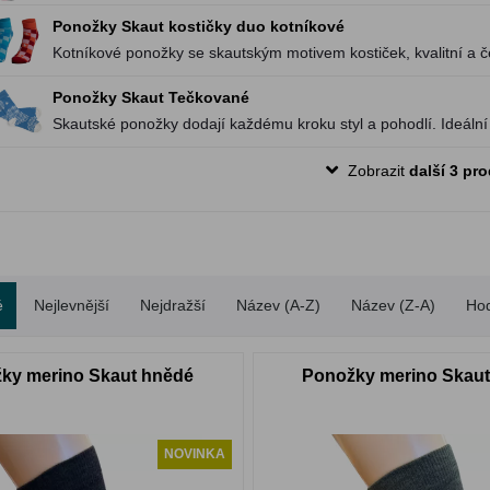
Ponožky Skaut kostičky duo kotníkové
Kotníkové ponožky se skautským motivem kostiček, kvalitní a č
Ferdinand.
Ponožky Skaut Tečkované
Skautské ponožky dodají každému kroku styl a pohodlí. Ideální
Zobrazit
další 3 pr
é
Nejlevnější
Nejdražší
Název (A-Z)
Název (Z-A)
Ho
ky merino Skaut hnědé
Ponožky merino Skaut
NOVINKA