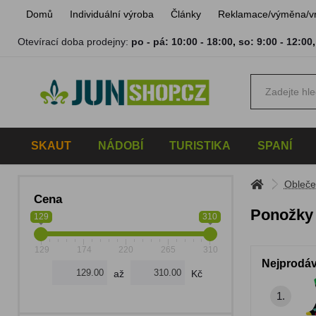
Domů
Individuální výroba
Články
Reklamace/výměna/v
Otevírací doba prodejny:
po - pá: 10:00 - 18:00
,
so: 9:00 - 12:00
SKAUT
NÁDOBÍ
TURISTIKA
SPANÍ
Obleče
Cena
Ponožky
129
310
129
174
220
265
310
Nejprodáv
až
Kč
1.