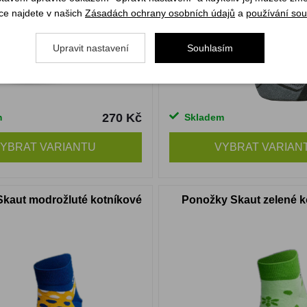
ce najdete v našich
Zásadách ochrany osobních údajů
a
používání sou
Upravit nastavení
Souhlasím
270 Kč
m
Skladem
YBRAT VARIANTU
VYBRAT VARIAN
kaut modrožluté kotníkové
Ponožky Skaut zelené k