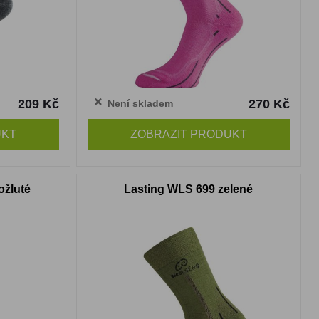
209 Kč
270 Kč
Není skladem
UKT
ZOBRAZIT PRODUKT
ožluté
Lasting WLS 699 zelené