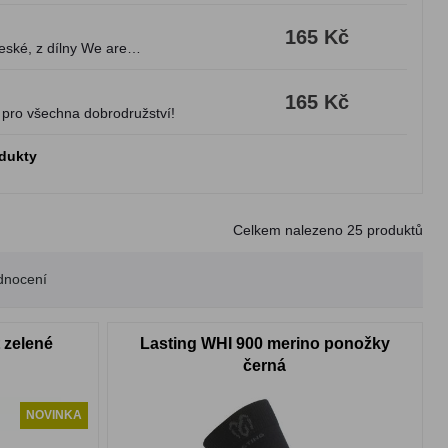
165 Kč
eské, z dílny We are
165 Kč
 pro všechna dobrodružství!
odukty
Celkem nalezeno
25
produktů
dnocení
 zelené
Lasting WHI 900 merino ponožky
černá
NOVINKA