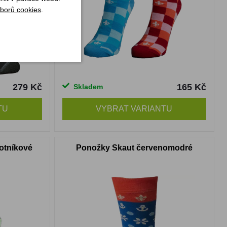
borů cookies
.
279 Kč
165 Kč
Skladem
TU
VYBRAT VARIANTU
otníkové
Ponožky Skaut červenomodré