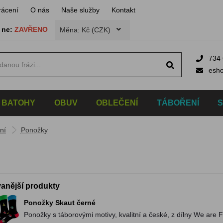
rácení
O nás
Naše služby
Kontakt
,
ne:
ZAVŘENO
Měna: Kč (CZK)
734 
esh
BATOHY
OBUV
OBLEČENÍ
TÁBOŘENÍ
ní
Ponožky
anější produkty
Ponožky Skaut černé
Ponožky s táborovými motivy, kvalitní a české, z dílny We are 