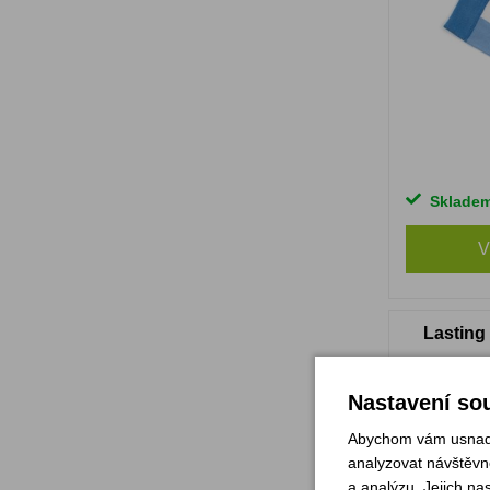
Sklade
V
Lasting
Nastavení sou
Abychom vám usnadni
analyzovat návštěvno
a analýzu. Jejich na