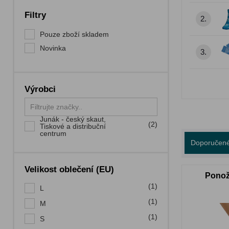
Filtry
2.
Pouze zboží skladem
Novinka
3.
Výrobci
Junák - český skaut,
(2)
Tiskové a distribuční
centrum
Doporučen
Velikost oblečení (EU)
Ponož
(1)
L
(1)
M
(1)
S