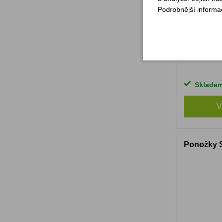
Podrobnější informa
Sklade
V
Ponožky S