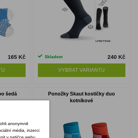
165 Kč
240 Kč
Skladem
TU
VYBRAT VARIANTU
oo šedá
Ponožky Skaut kostičky duo
kotníkové
mohli anonymně
iální média, inzerci
nit v patičce webu.