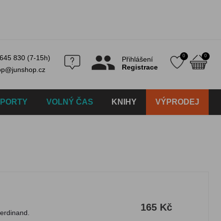
0
0
645 830 (7-15h)
Přihlášení
Registrace
op@junshop.cz
SPORTY
VOLNÝ ČAS
KNIHY
VÝPRODEJ
165 Kč
Ferdinand.