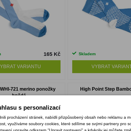
165 Kč
m
Skladem
YBRAT VARIANTU
VYBRAT VARIAN
 WHI-721 merino ponožky
High Point Step Bamb
hnědá
hlasu s personalizací
li procházení stránek, nabídli přizpůsobený obsah nebo reklamu a 
st, využíváme soubory cookies, které sdílíme se svými partnery pro soc
stavení upravíte odkazem "Upravit nastavení" a kdykoliv jej můžete změ