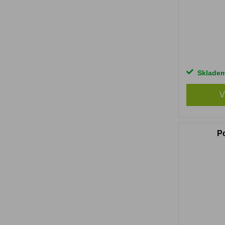
Sklade
V
P