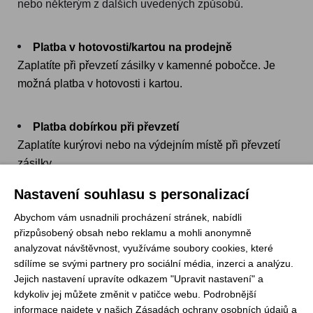
nebo některým z dalších uvedených způsobů.
Platba v hotovosti/kartou na prodejně
Zaplatíte při převzetí zásilky v kamenné pobočce. Je 
možná platba v hotovosti i kartou.
Platba dobírkou při převzetí
Zaplatíte kurýrovi nebo na výdejním místě při převzetí 
zásilky.
Nastavení souhlasu s personalizací
POŠTOVNÉ A DOBĚREČNÉ
Abychom vám usnadnili procházení stránek, nabídli
přizpůsobený obsah nebo reklamu a mohli anonymně
pošto
analyzovat návštěvnost, využíváme soubory cookies, které
Osobní odběr Praha (JUNSHOP, Haškova 7)
sdílíme se svými partnery pro sociální média, inzerci a analýzu.
Zásilkovna
Jejich nastavení upravíte odkazem "Upravit nastavení" a
Balíkovna
kdykoliv jej můžete změnit v patičce webu. Podrobnější
Česká pošta (balík Do ruky, Na poštu)
1
informace najdete v našich
Zásadách ochrany osobních údajů
a