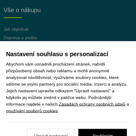
Vše o nákupu
Jak objednat
Doprava a platba
Nejčastější dotazy (FAQ)
Nastavení souhlasu s personalizací
Podmínky vrácení peněz
Abychom vám usnadnili procházení stránek, nabídli
přizpůsobený obsah nebo reklamu a mohli anonymně
analyzovat návštěvnost, využíváme soubory cookies, které
sdílíme se svými partnery pro sociální média, inzerci a analýzu.
JUNshop s.r.o.
je 100% vlastněn organizací
Jejich nastavení upravíte odkazem "Upravit nastavení" a
Junák – český skaut, z.s.
kdykoliv jej můžete změnit v patičce webu. Podrobnější
informace najdete v našich
Zásadách ochrany osobních údajů
a
používání souborů cookies
.
Upravit nastavení
Souhlasím