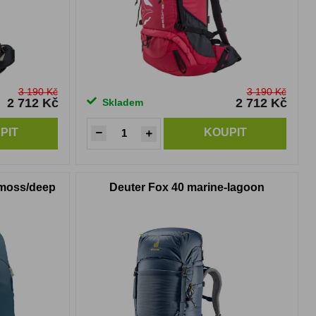
3 190 Kč
3 190 Kč
2 712 Kč
2 712 Kč
Skladem
PIT
KOUPIT
emoss/deep
Deuter Fox 40 marine-lagoon