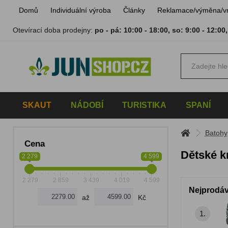
Domů
Individuální výroba
Články
Reklamace/výměna/v
Otevírací doba prodejny:
po - pá: 10:00 - 18:00
,
so: 9:00 - 12:00
SKAUT
NÁDOBÍ
TURISTIKA
SPANÍ
Batohy
Cena
Dětské k
2 279
4 599
2 279
2 859
3 439
4 019
4 599
Nejprodáv
až
Kč
1.