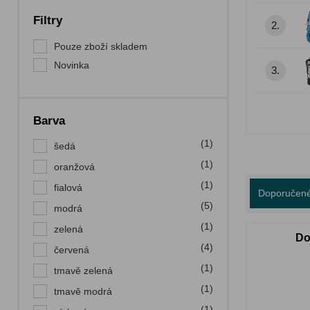
Filtry
2.
Pouze zboží skladem
Novinka
3.
Barva
(1)
šedá
(1)
oranžová
(1)
fialová
Doporučen
(5)
modrá
(1)
zelená
Do
(4)
červená
(1)
tmavě zelená
(1)
tmavě modrá
(1)