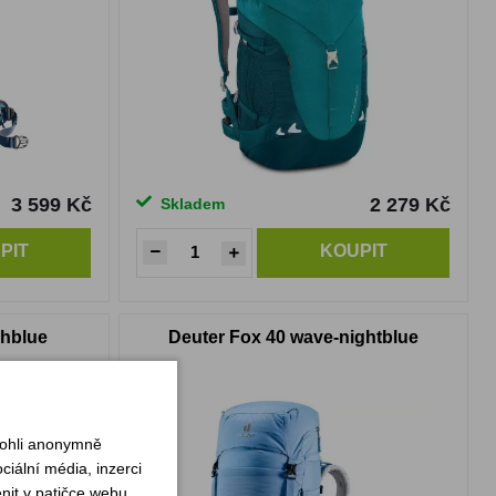
3 599 Kč
2 279 Kč
Skladem
PIT
KOUPIT
chblue
Deuter Fox 40 wave-nightblue
mohli anonymně
iální média, inzerci
nit v patičce webu.