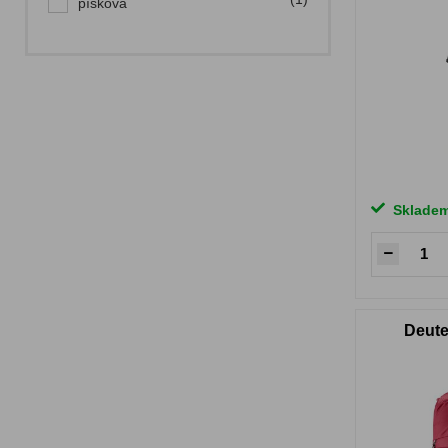
písková
Sklade
Deute