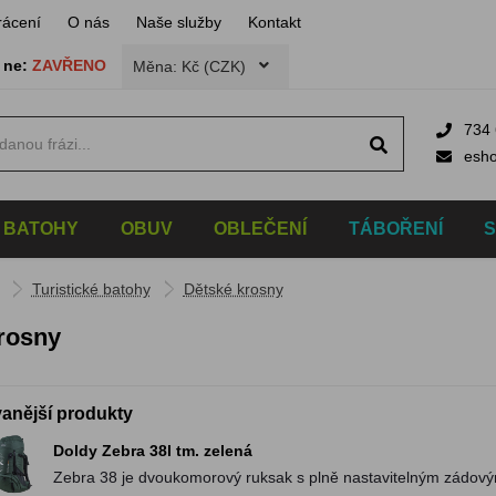
rácení
O nás
Naše služby
Kontakt
,
ne:
ZAVŘENO
Měna: Kč (CZK)
734 
esh
BATOHY
OBUV
OBLEČENÍ
TÁBOŘENÍ
Turistické batohy
Dětské krosny
rosny
anější produkty
Doldy Zebra 38l tm. zelená
Zebra 38 je dvoukomorový ruksak s plně nastavitelným zádo