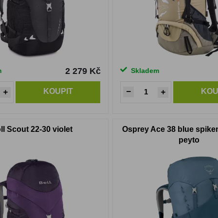
2 279 Kč
m
Skladem
KOUPIT
KOU
ll Scout 22-30 violet
Osprey Ace 38 blue spik
peyto