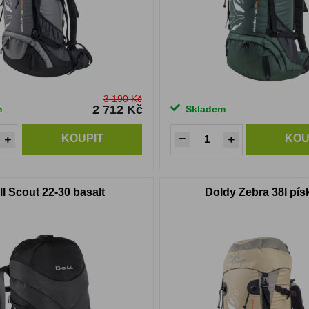
3 190 Kč
2 712 Kč
m
Skladem
KOUPIT
KOU
ll Scout 22-30 basalt
Doldy Zebra 38l pí