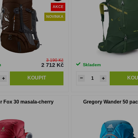
AKCE
NOVINKA
3 190 Kč
2 712 Kč
m
Skladem
KOUPIT
KOU
r Fox 30 masala-cherry
Gregory Wander 50 paci