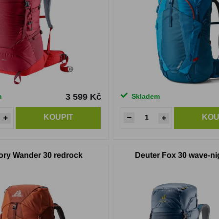
3 599 Kč
m
Skladem
KOUPIT
KOU
ory Wander 30 redrock
Deuter Fox 30 wave-ni