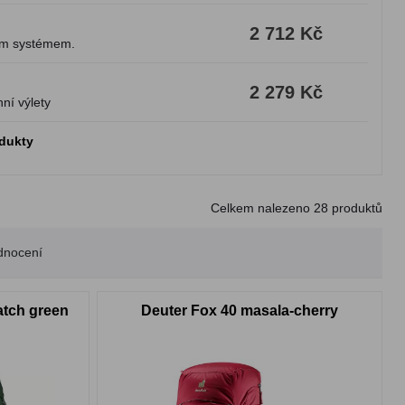
2 712 Kč
vým systémem.
2 279 Kč
ní výlety
odukty
Celkem nalezeno
28
produktů
dnocení
tch green
Deuter Fox 40 masala-cherry