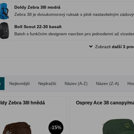
Doldy Zebra 38l modrá
Zebra 38 je dvoukomorový ruksak s plně nastavitelným zádo
Boll Scout 22-30 basalt
Batoh s funkčním designem navržen pro jednodenní až víceden
Zobrazit
další 3 pr
é
Nejlevnější
Nejdražší
Název (A-Z)
Název (Z-A)
Ho
ldy Zebra 38l hnědá
Osprey Ace 38 canopy/ma
-15%