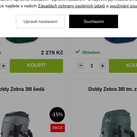
ce najdete v našich
Zásadách ochrany osobních údajů
a
používání sou
Upravit nastavení
Souhlasím
2 279 Kč
m
Skladem
KOUPIT
KOU
oldy Zebra 38l šedá
Doldy Zebra 38l tm. 
-15%
AKCE