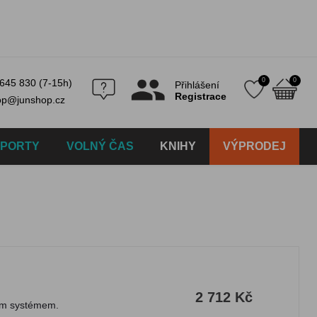
0
0
645 830 (7-15h)
Přihlášení
Registrace
op@junshop.cz
SPORTY
VOLNÝ ČAS
KNIHY
VÝPRODEJ
2 712 Kč
vým systémem.