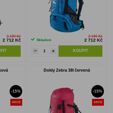
3 190 Kč
3 190 Kč
2 712 Kč
2 712 Kč
Skladem
PIT
KOUPIT
sková
Doldy Zebra 38l červená
-15%
-15%
AKCE
AKCE