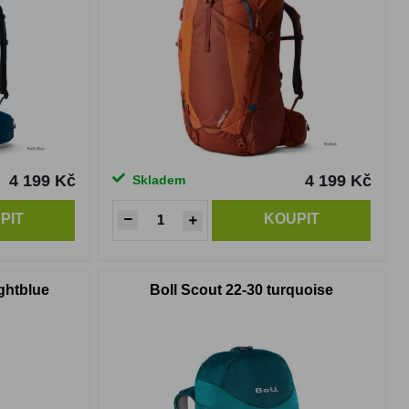
4 199 Kč
4 199 Kč
Skladem
PIT
KOUPIT
ghtblue
Boll Scout 22-30 turquoise