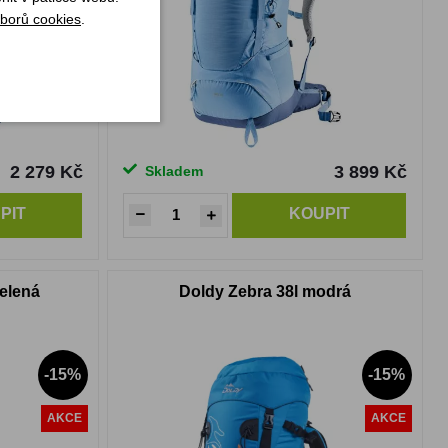
borů cookies
.
2 279 Kč
3 899 Kč
Skladem
PIT
KOUPIT
zelená
Doldy Zebra 38l modrá
-15%
-15%
AKCE
AKCE