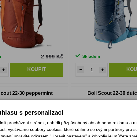
2 999 Kč
m
Skladem
KOUPIT
KOU
Scout 22-30 peppermint
Boll Scout 22-30 dut
hlasu s personalizací
li procházení stránek, nabídli přizpůsobený obsah nebo reklamu a 
st, využíváme soubory cookies, které sdílíme se svými partnery pro soc
stavení upravíte odkazem "Upravit nastavení" a kdykoliv jej můžete změ