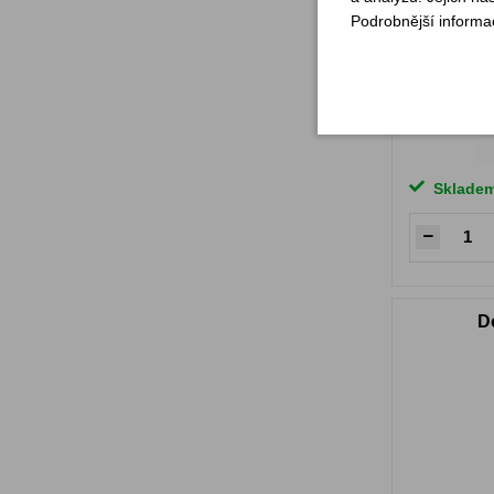
Podrobnější informa
Sklade
D