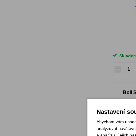
Sklade
Boll 
Nastavení sou
Abychom vám usnadni
analyzovat návštěvno
a analýzu. Jejich na