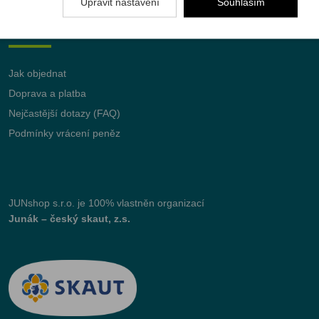
Upravit nastavení
Souhlasím
Vše o nákupu
Jak objednat
Doprava a platba
Nejčastější dotazy (FAQ)
Podmínky vrácení peněz
JUNshop s.r.o.
je 100% vlastněn organizací
Junák – český skaut, z.s.