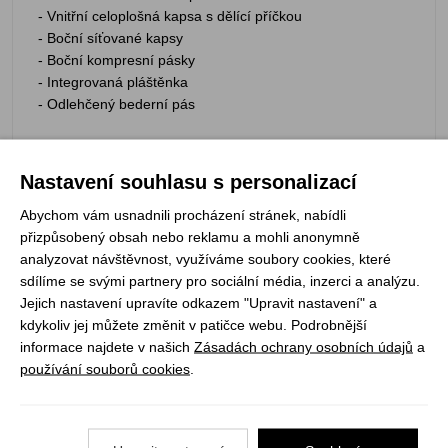
- Vnitřní celoplošná kapsa s dělící příčkou
- Boční síťované kapsy
- Boční kompresní pásky
- Integrovaná pláštěnka
- Odlehčený bederní pás
Váha: 1350 g
Nastavení souhlasu s personalizací
Objem: 38 l
Materiál: Asymtex, Cordura
Abychom vám usnadnili procházení stránek, nabídli
přizpůsobený obsah nebo reklamu a mohli anonymně
analyzovat návštěvnost, využíváme soubory cookies, které
sdílíme se svými partnery pro sociální média, inzerci a analýzu.
Jejich nastavení upravíte odkazem "Upravit nastavení" a
Registrujte se k odběru newsletteru a už Vám
kdykoliv jej můžete změnit v patičce webu. Podrobnější
nic neunikne
informace najdete v našich
Zásadách ochrany osobních údajů
a
používání souborů cookies
.
ODEBÍRAT