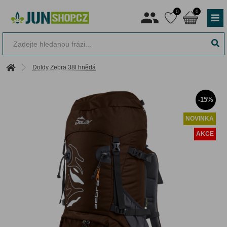
0
0
Doldy Zebra 38l hnědá
-15%
NOVINKA
AKCE