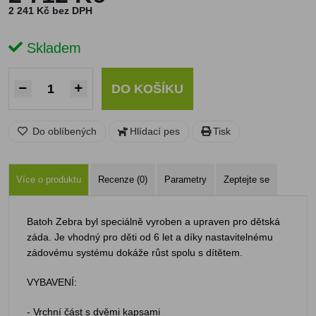
2 241 Kč bez DPH
Skladem
DO KOŠÍKU
Do oblíbených
Hlídací pes
Tisk
Více o produktu
Recenze (0)
Parametry
Zeptejte se
Batoh Zebra byl speciálně vyroben a upraven pro dětská
záda. Je vhodný pro děti od 6 let a díky nastavitelnému
zádovému systému dokáže růst spolu s dítětem.
VYBAVENÍ:
- Vrchní část s dvěmi kapsami