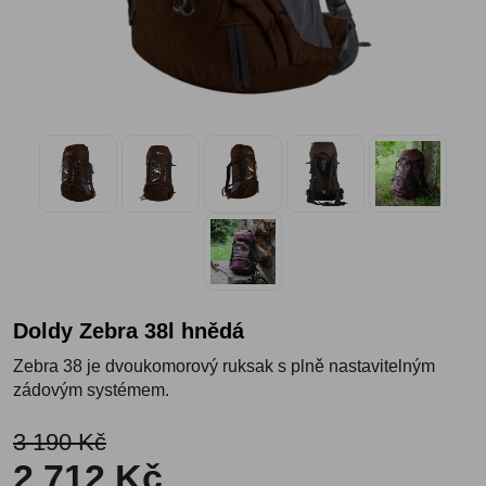
Doldy Zebra 38l hnědá
Zebra 38 je dvoukomorový ruksak s plně nastavitelným
zádovým systémem.
3 190 Kč
2 712 Kč