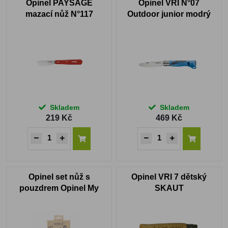
Opinel PAYSAGE
Opinel VRI N°07
mazací nůž N°117
Outdoor junior modrý
červený
Skladem
Skladem
219 Kč
469 Kč
Opinel set nůž s
Opinel VRI 7 dětský
pouzdrem Opinel My
SKAUT
First VRI N°07