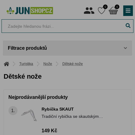
0
0
Filtrace produktů
Turistika
Nože
Dětské nože
Dětské nože
Nejprodávanější produkty
Rybička SKAUT
1.
Tradiční rybička se skautským
gravírováním.
149 Kč