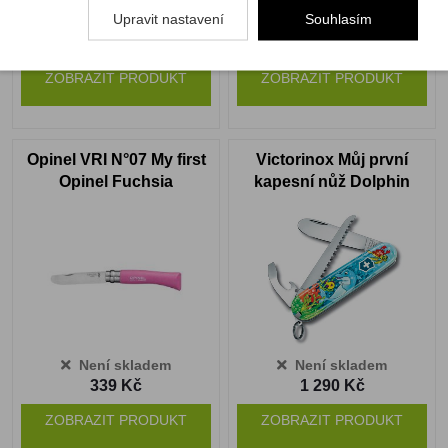
Upravit nastavení
Souhlasím
Není skladem
Není skladem
469 Kč
339 Kč
ZOBRAZIT PRODUKT
ZOBRAZIT PRODUKT
Opinel VRI N°07 My first
Victorinox Můj první
Opinel Fuchsia
kapesní nůž Dolphin
Edition
Není skladem
Není skladem
339 Kč
1 290 Kč
ZOBRAZIT PRODUKT
ZOBRAZIT PRODUKT