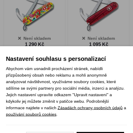
Není skladem
Není skladem
1 290 Kč
1 095 Kč
ZOBRAZIT PRODUKT
ZOBRAZIT PRODUKT
Nastavení souhlasu s personalizací
Abychom vám usnadnili procházení stránek, nabídli
přizpůsobený obsah nebo reklamu a mohli anonymně
Opinel VRI N°07
Opinel VRI N°07 My first
analyzovat návštěvnost, využíváme soubory cookies, které
Outdoor junior červený
Opinel Blue
sdílíme se svými partnery pro sociální média, inzerci a analýzu.
Jejich nastavení upravíte odkazem "Upravit nastavení" a
kdykoliv jej můžete změnit v patičce webu. Podrobnější
informace najdete v našich
Zásadách ochrany osobních údajů
a
používání souborů cookies
.