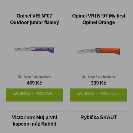
Opinel VRI N°07
Opinel VRI N°07 My first
Outdoor junior fialový
Opinel Orange
Není skladem
Není skladem
469 Kč
339 Kč
ZOBRAZIT PRODUKT
ZOBRAZIT PRODUKT
Victorinox Můj první
Rybička SKAUT
kapesní nůž Rabbit
Edition