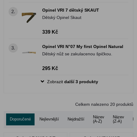
Opinel VRI 7 dětský SKAUT
2.
Dětský Opinel Skaut
339 Kč
Opinel VRI N°07 My first Opinel Natural
3.
Dětský nůž se zakulacenou špičkou.
295 Kč
Zobrazit
další 3 produkty
Celkem nalezeno
20
produktů
Název
Název
Doporučené
Nejlevnější
Nejdražší
Ho
(A-Z)
(Z-A)