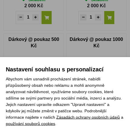
2 000 Kč
2 000 Kč
Dárkový @ poukaz 500
Dárkový @ poukaz 1000
Kč
Kč
Nastavení souhlasu s personalizací
Abychom vám usnadnili procházení stránek, nabídli
přizpůsobený obsah nebo reklamu a mohli anonymně
analyzovat návštěvnost, využíváme soubory cookies, které
sdílíme se svými partnery pro sociální média, inzerci a analýzu.
Skladem
Skladem
Jejich nastavení upravíte odkazem "Upravit nastavení" a
500 Kč
1 000 Kč
kdykoliv jej můžete změnit v patičce webu. Podrobnější
informace najdete v našich
Zásadách ochrany osobních údajů
a
používání souborů cookies
.