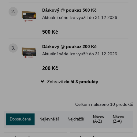
Dárkový @ poukaz 500 Kč
2.
Aktuální série lze využít do 31.12.2026.
500 Kč
Dárkový @ poukaz 200 Kč
3.
Aktuální série lze využít do 31.12.2026.
200 Kč
Zobrazit
další 3 produkty
Celkem nalezeno
10
produktů
Název
Název
Doporučené
Nejlevnější
Nejdražší
Ho
(A-Z)
(Z-A)