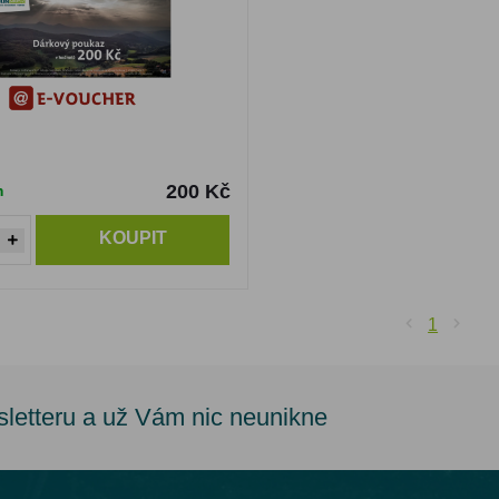
200 Kč
m
KOUPIT
1
sletteru a už Vám nic neunikne