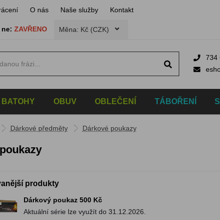
rácení
O nás
Naše služby
Kontakt
,
ne:
ZAVŘENO
Měna: Kč (CZK)
734 
esh
BATOHY
OBUV
OBLEČENÍ
TÁBOŘENÍ
Dárkové předměty
Dárkové poukazy
 poukazy
anější produkty
Dárkový poukaz 500 Kč
Aktuální série lze využít do 31.12.2026.