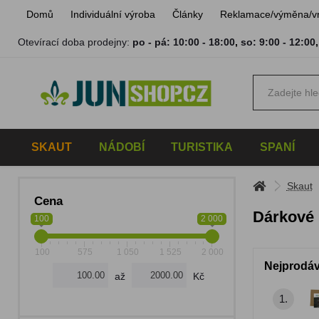
Domů
Individuální výroba
Články
Reklamace/výměna/v
Otevírací doba prodejny:
po - pá: 10:00 - 18:00
,
so: 9:00 - 12:00
SKAUT
NÁDOBÍ
TURISTIKA
SPANÍ
Skaut
Cena
Dárkové
100
2 000
100
575
1 050
1 525
2 000
Nejprodáv
až
Kč
1.