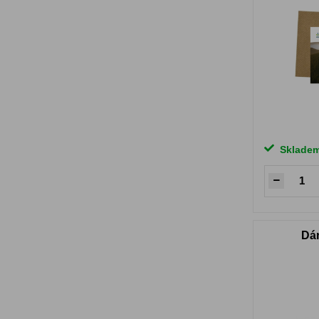
Sklade
Dá