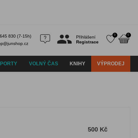
0
0
645 830 (7-15h)
Přihlášení
Registrace
op@junshop.cz
SPORTY
VOLNÝ ČAS
KNIHY
VÝPRODEJ
500 Kč