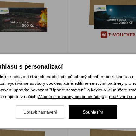
500 Kč
m
Skladem
hlasu s personalizací
KOUPIT
KOU
li procházení stránek, nabídli přizpůsobený obsah nebo reklamu a 
st, využíváme soubory cookies, které sdílíme se svými partnery pro soc
stavení upravíte odkazem "Upravit nastavení" a kdykoliv jej můžete změ
ový @ poukaz 500 Kč
Dárkový @ poukaz 1
ce najdete v našich
Zásadách ochrany osobních údajů
a
používání sou
Upravit nastavení
Souhlasím