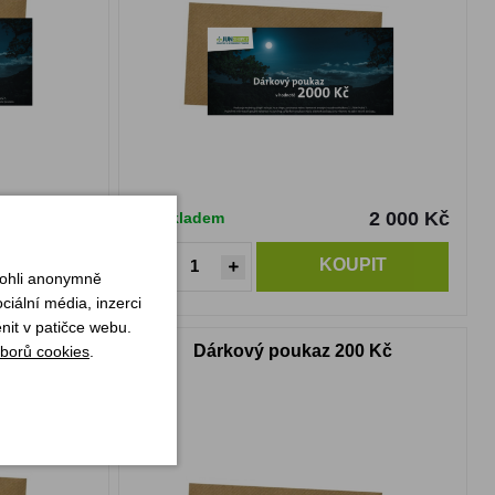
2 000 Kč
2 000 Kč
Skladem
PIT
KOUPIT
mohli anonymně
iální média, inzerci
nit v patičce webu.
000 Kč
Dárkový poukaz 200 Kč
borů cookies
.