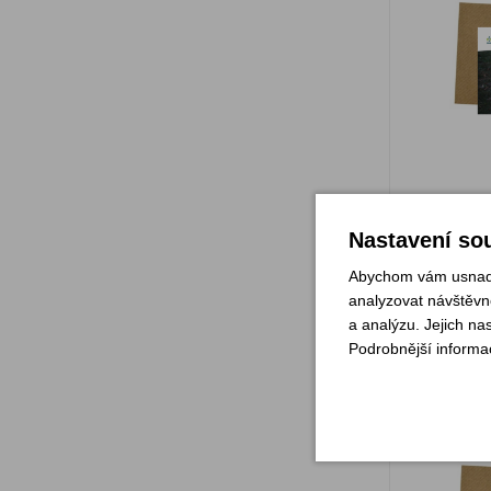
Sklade
Nastavení sou
Abychom vám usnadni
analyzovat návštěvno
a analýzu. Jejich na
Dárk
Podrobnější informa