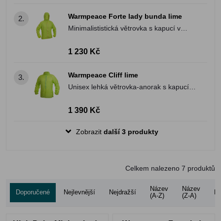
Warmpeace Forte lady bunda lime
2.
Minimalististická větrovka s kapucí v
dámském provedení
1 230 Kč
Warmpeace Cliff lime
3.
Unisex lehká větrovka-anorak s kapucí v
límci
1 390 Kč
Zobrazit
další 3 produkty
Celkem nalezeno
7
produktů
Název
Název
Doporučené
Nejlevnější
Nejdražší
Ho
(A-Z)
(Z-A)