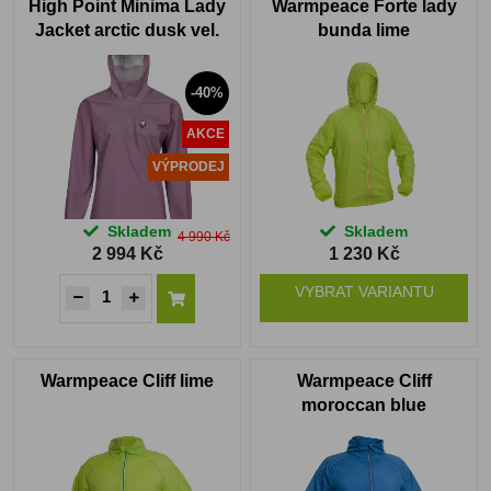
High Point Minima Lady
Warmpeace Forte lady
Jacket arctic dusk vel.
bunda lime
XL
-40%
AKCE
VÝPRODEJ
Skladem
Skladem
4 990 Kč
2 994 Kč
1 230 Kč
VYBRAT VARIANTU
Warmpeace Cliff lime
Warmpeace Cliff
moroccan blue