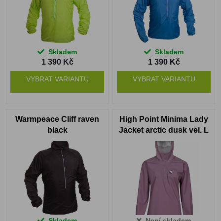
Skladem
Skladem
1 390 Kč
1 390 Kč
VYBRAT VARIANTU
VYBRAT VARIANTU
Warmpeace Cliff raven
High Point Minima Lady
black
Jacket arctic dusk vel. L
Skladem
Není skladem