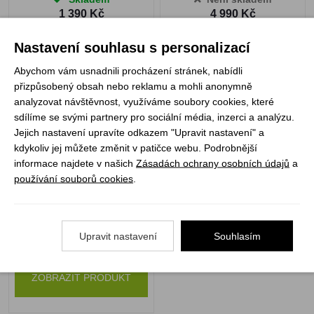
1 390 Kč
4 990 Kč
VYBRAT VARIANTU
ZOBRAZIT PRODUKT
Nastavení souhlasu s personalizací
Abychom vám usnadnili procházení stránek, nabídli
přizpůsobený obsah nebo reklamu a mohli anonymně
Warmpeace Forte lady
analyzovat návštěvnost, využíváme soubory cookies, které
bunda violet vel. S
sdílíme se svými partnery pro sociální média, inzerci a analýzu.
Jejich nastavení upravíte odkazem "Upravit nastavení" a
kdykoliv jej můžete změnit v patičce webu. Podrobnější
informace najdete v našich
Zásadách ochrany osobních údajů
a
používání souborů cookies
.
Upravit nastavení
Souhlasím
Není skladem
1 230 Kč
ZOBRAZIT PRODUKT