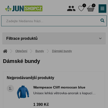
0
0
Filtrace produktů
Oblečení
Bundy
Dámské bundy
Dámské bundy
Nejprodávanější produkty
Warmpeace Cliff moroccan blue
1.
Unisex lehká větrovka-anorak s kapucí v
límci
1 390 Kč