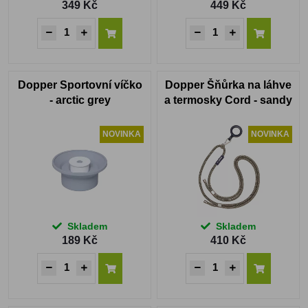
349 Kč
449 Kč
Dopper Sportovní víčko
Dopper Šňůrka na láhve
- arctic grey
a termosky Cord - sandy
black
NOVINKA
NOVINKA
Skladem
Skladem
189 Kč
410 Kč