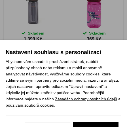
Skladem
Skladem
1 399 Kč
369 Kč
Nastavení souhlasu s personalizací
Abychom vám usnadnili procházení stránek, nabídli
přizpůsobený obsah nebo reklamu a mohli anonymně
GSI Microlite 500 Flip
Nalgene uzávěr OTF
analyzovat návštěvnost, využíváme soubory cookies, které
Cap 63 mm Blue Aqua
sdílíme se svými partnery pro sociální média, inzerci a analýzu.
Jejich nastavení upravíte odkazem "Upravit nastavení" a
kdykoliv jej můžete změnit v patičce webu. Podrobnější
informace najdete v našich
Zásadách ochrany osobních údajů
a
používání souborů cookies
.