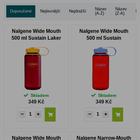
Název
Název
Doporučené
Nejlevnější
Nejdražší
Ho
(A-Z)
(Z-A)
Nalgene Wide Mouth
Nalgene Wide Mouth
500 ml Sustain Laker
500 ml Sustain
Marmalade Orange
Skladem
Skladem
349 Kč
349 Kč
Nalgene Wide Mouth
Nalgene Narrow-Mouth