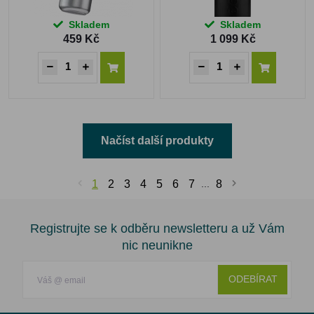
Skladem
Skladem
459 Kč
1 099 Kč
Načíst další produkty
1
2
3
4
5
6
7
...
8
Registrujte se k odběru newsletteru a už Vám
nic neunikne
ODEBÍRAT