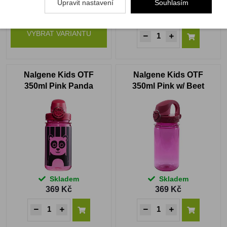
Upravit nastavení
Souhlasím
Skladem
Skladem
739 Kč
189 Kč
VYBRAT VARIANTU
Nalgene Kids OTF
Nalgene Kids OTF
350ml Pink Panda
350ml Pink w/ Beet
Skladem
Skladem
369 Kč
369 Kč