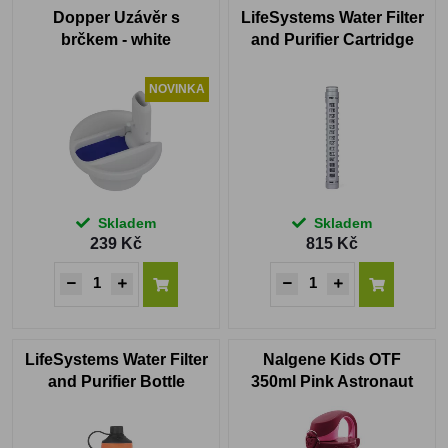
Dopper Uzávěr s
LifeSystems Water Filter
brčkem - white
and Purifier Cartridge
(Refill)
NOVINKA
Skladem
Skladem
239 Kč
815 Kč
LifeSystems Water Filter
Nalgene Kids OTF
and Purifier Bottle
350ml Pink Astronaut
Sustain