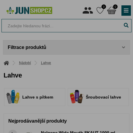
0
0
Filtrace produktů
Nádobí
Lahve
Lahve
Lahve s pítkem
Šroubovací lahve
Nejprodávanější produkty
Nalgene Wide Mouth SKAUT 1000 ml