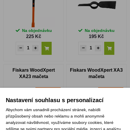
Na objednávku
Na objednávku
225 Kč
195 Kč
Fiskars WoodXpert
Fiskars WoodXpert XA3
XA23 mačeta
mačeta
SI PATRONÁT
SI PATRONÁT
Nastavení souhlasu s personalizací
Abychom vám usnadnili procházení stránek, nabídli
přizpůsobený obsah nebo reklamu a mohli anonymně
analyzovat návštěvnost, využíváme soubory cookies, které
sdílíme se svými partnery pro sociální média, inzerci a analýzu.
Na objednávku
Na objednávku