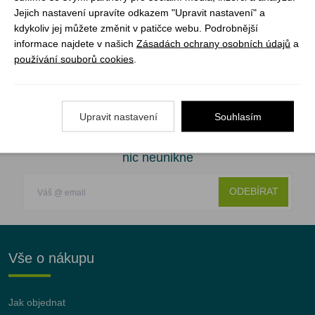
Jejich nastavení upravíte odkazem "Upravit nastavení" a
2 090 Kč
1 360 Kč
kdykoliv jej můžete změnit v patičce webu. Podrobnější
informace najdete v našich
Zásadách ochrany osobních údajů
a
používání souborů cookies
.
1
Upravit nastavení
Souhlasím
Registrujte se k odběru newsletteru a už Vám
nic neunikne
ODEBÍRAT
Vše o nákupu
Jak objednat