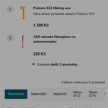
Fiskars X13 Hiking axe
2.
Ultra lehká turistická sekera Fiskars X13
1 199 Kč
JAD násada fiberglass na
3.
sekeromotyku
225 Kč
Zobrazit
další 3 produkty
Celkem nalezeno
6
produktů
Název
Název
Doporučené
Nejlevnější
Nejdražší
Ho
(A-Z)
(Z-A)