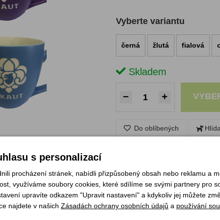
Vyberte variantu
černá
žlutá
fialová
Skladem
VYBE
Do oblíbených
Hlíd
hlasu s personalizací
li procházení stránek, nabídli přizpůsobený obsah nebo reklamu a 
st, využíváme soubory cookies, které sdílíme se svými partnery pro soc
tický pro každodenní použití doma, v práci i na táboře. Skvělý na rann
stavení upravíte odkazem "Upravit nastavení" a kdykoliv jej můžete změ
ce najdete v našich
Zásadách ochrany osobních údajů
a
používání sou
ová, světle modrá, vínová a žlutá.