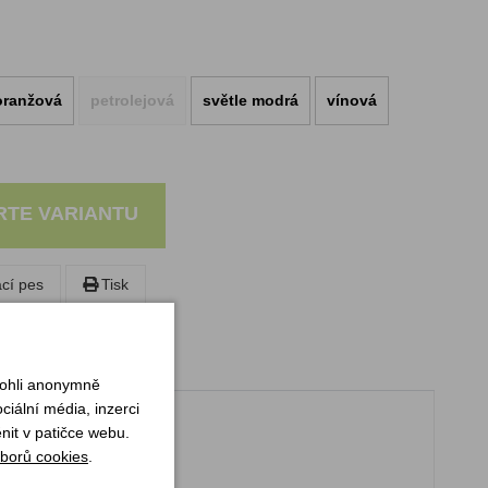
oranžová
petrolejová
světle modrá
vínová
RTE VARIANTU
ací pes
Tisk
mohli anonymně
iální média, inzerci
í čaj, kávu nebo kakao.
nit v patičce webu.
borů cookies
.