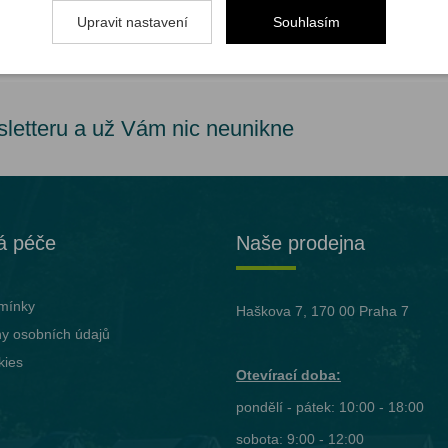
Upravit nastavení
Souhlasím
sletteru a už Vám nic neunikne
á péče
Naše prodejna
mínky
Haškova 7, 170 00 Praha 7
y osobních údajů
kies
Otevírací doba:
pondělí - pátek: 10:00 - 18:00
sobota: 9:00 - 12:00