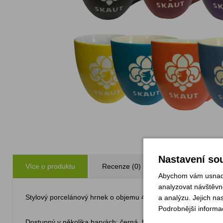
Nastavení sou
Více o produktu
Recenze (0)
Zeptejte se
Abychom vám usnadni
analyzovat návštěvno
Stylový porcelánový hrnek o objemu 420 ml s logem skaut. Prak
a analýzu. Jejich na
Podrobnější informa
Dostupný v několika barvách: černá, fialová, oranžová, petrolej