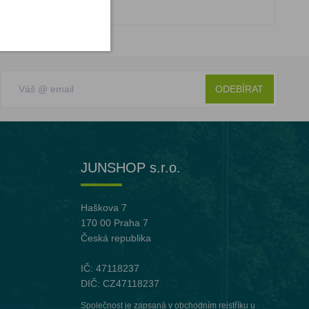
ODEBÍRAT
JUNSHOP s.r.o.
Haškova 7
170 00 Praha 7
Česká republika
IČ: 47118237
DIČ: CZ47118237
Společnost je zapsaná v obchodním rejstříku u