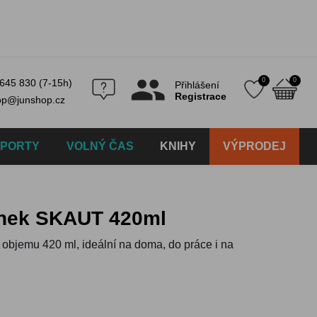
0
0
645 830 (7-15h)
Přihlášení
Registrace
op@junshop.cz
SPORTY
VOLNÝ ČAS
KNIHY
VÝPRODEJ
rnek SKAUT 420ml
 objemu 420 ml, ideální na doma, do práce i na