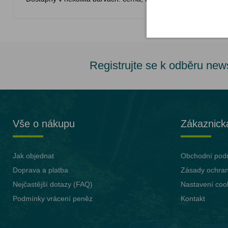
Registrujte se k odběru new
Vše o nákupu
Zákaznick
Jak objednat
Obchodní pod
Doprava a platba
Zásady ochran
Nejčastější dotazy (FAQ)
Nastavení coo
Podmínky vrácení peněz
Kontakt