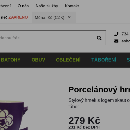
rácení
O nás
Naše služby
Kontakt
,
ne:
ZAVŘENO
Měna: Kč (CZK)
734 
esh
BATOHY
OBUV
OBLEČENÍ
TÁBOŘENÍ
Porcelánový h
Stylový hrnek s logem skaut o
tábor.
279 Kč
231 Kč bez DPH