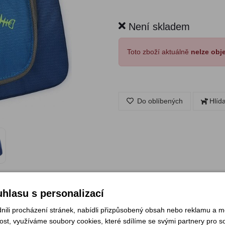
Není skladem
Toto zboží aktuálně
nelze obj
Do oblíbených
Hlíd
hlasu s personalizací
li procházení stránek, nabídli přizpůsobený obsah nebo reklamu a 
st, využíváme soubory cookies, které sdílíme se svými partnery pro soc