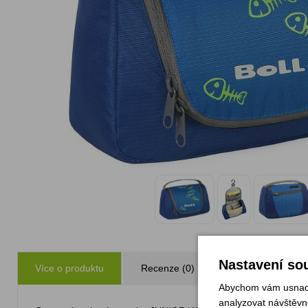
Nastavení sou
Více o produktu
Recenze (0)
Zeptejte se
Abychom vám usnadni
analyzovat návštěvno