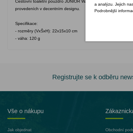
Cestovní toaletní pouzdro JUNIOR WASHBAG nabízí dostatek míst
a analýzu. Jejich na
provedeních v decentním designu.
Podrobnější informa
Specifikace:
- rozměry (VxŠxH): 22x15x10 cm
- váha: 120 g
Registrujte se k odběru new
Vše o nákupu
Zákaznick
Jak objednat
Obchodní pod