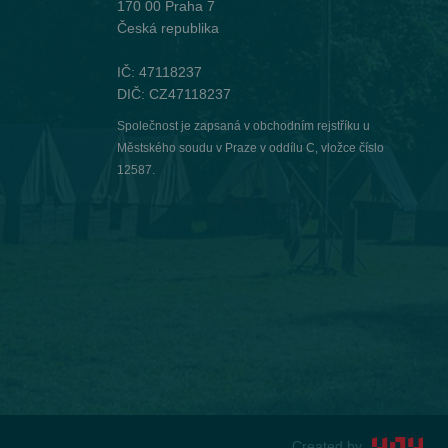
170 00 Praha 7
Česká republika
IČ: 47118237
DIČ: CZ47118237
Společnost je zapsaná v obchodním rejstříku u
Městského soudu v Praze v oddílu C, vložce číslo
12587.
Created by