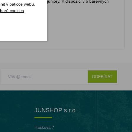
taštička uspokojí nejen juniory. K dispozici v 6 barevných
nit v patičce webu.
borů cookies
.
ODEBÍRAT
JUNSHOP s.r.o.
Haškova 7