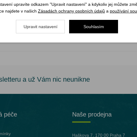
a pro toaletní potřeby a další cennosti. Praktickým členěním toaletní 
stavení upravíte odkazem "Upravit nastavení" a kdykoliv jej můžete změ
ce najdete v našich
Zásadách ochrany osobních údajů
a
používání sou
Upravit nastavení
Souhlasím
sletteru a už Vám nic neunikne
á péče
Naše prodejna
mínky
Haškova 7, 170 00 Praha 7