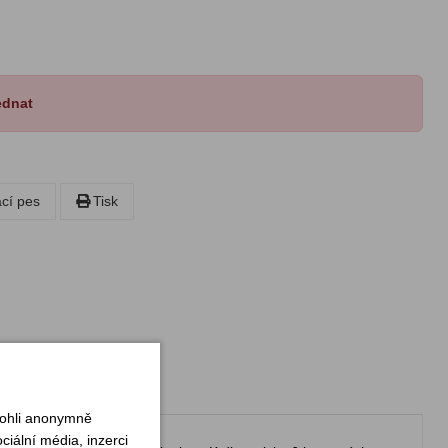
ednat
ací pes
Tisk
mohli anonymně
iální média, inzerci