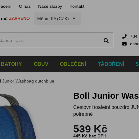
rácení
O nás
Naše služby
Kontakt
,
ne:
ZAVŘENO
Měna: Kč (CZK)
734 
esh
BATOHY
OBUV
OBLEČENÍ
TÁBOŘENÍ
ll Junior Washbag dutchblue
Boll Junior W
Cestovní toaletní pouzdro J
potřebné
539 Kč
445 Kč bez DPH