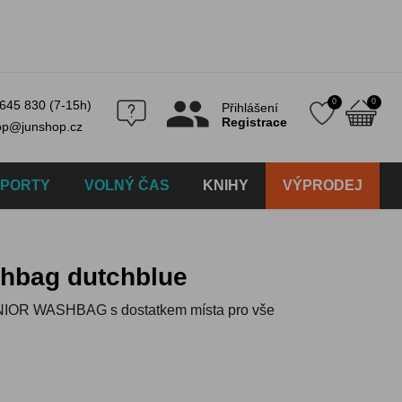
0
0
645 830 (7-15h)
Přihlášení
Registrace
op@junshop.cz
SPORTY
VOLNÝ ČAS
KNIHY
VÝPRODEJ
ashbag dutchblue
UNIOR WASHBAG s dostatkem místa pro vše