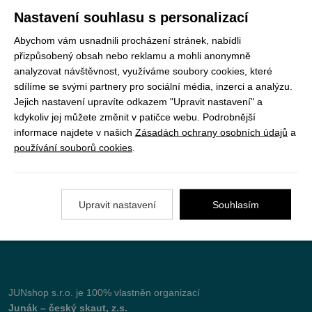
Registrujte se k odběru newsletteru a už Vám
Nastavení souhlasu s personalizací
nic neunikne
Abychom vám usnadnili procházení stránek, nabídli
přizpůsobený obsah nebo reklamu a mohli anonymně
ODEBÍRAT
analyzovat návštěvnost, využíváme soubory cookies, které
sdílíme se svými partnery pro sociální média, inzerci a analýzu.
Jejich nastavení upravíte odkazem "Upravit nastavení" a
kdykoliv jej můžete změnit v patičce webu. Podrobnější
Vše o nákupu
informace najdete v našich
Zásadách ochrany osobních údajů
a
používání souborů cookies
.
Jak objednat
Doprava a platba
Upravit nastavení
Souhlasím
Nejčastější dotazy (FAQ)
Podmínky vrácení peněz
JUNshop s.r.o.
je 100% vlastněn organizací
Junák – český skaut, z.s.