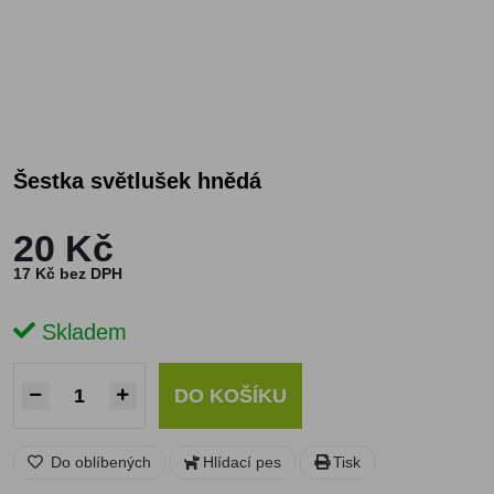
Šestka světlušek hnědá
20 Kč
17 Kč bez DPH
Skladem
DO KOŠÍKU
Do oblíbených
Hlídací pes
Tisk