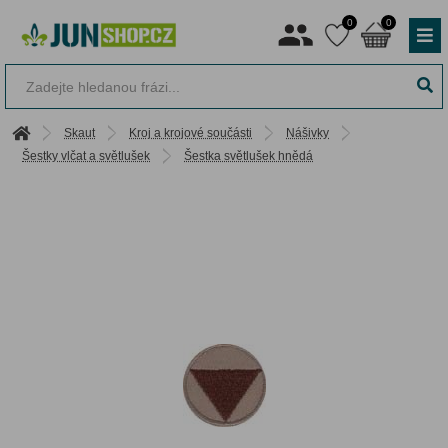
0
0
Skaut
Kroj a krojové součásti
Nášivky
Šestky vlčat a světlušek
Šestka světlušek hnědá