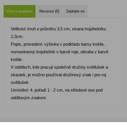
Více o produktu
Recenze (0)
Zeptejte se
Velikost: kruh o průměru 3,5 cm, strana trojúhelníku
2,3cm.
Popis, provedení: výšivka v podkladu barvy košile,
rovnostranný trojúhelník v barvě roje, obruba v barvě
košile.
V oddílech, kde pracují společně družiny světlušek a
skautek, je možno používat družinový znak i pro roj
světlušek
Umístění: 4. pořadí 1 - 2 cm, na středové ose pod
oddílovým znakem