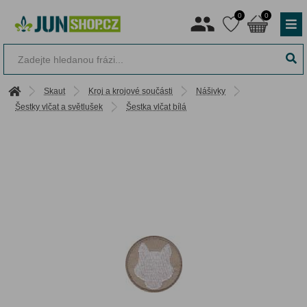
0
0
Skaut
Kroj a krojové součásti
Nášivky
Šestky vlčat a světlušek
Šestka vlčat bílá