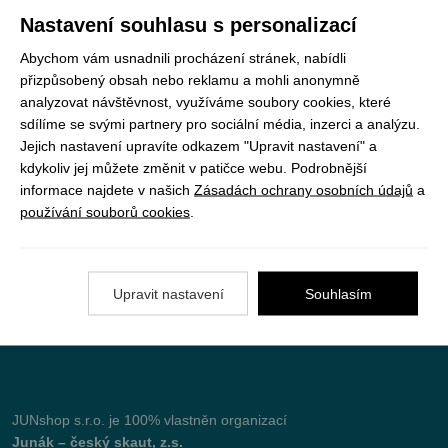
Registrujte se k odběru newsletteru a už Vám
Nastavení souhlasu s personalizací
nic neunikne
Abychom vám usnadnili procházení stránek, nabídli
přizpůsobený obsah nebo reklamu a mohli anonymně
ODEBÍRAT
analyzovat návštěvnost, využíváme soubory cookies, které
sdílíme se svými partnery pro sociální média, inzerci a analýzu.
Jejich nastavení upravíte odkazem "Upravit nastavení" a
kdykoliv jej můžete změnit v patičce webu. Podrobnější
Vše o nákupu
informace najdete v našich
Zásadách ochrany osobních údajů
a
používání souborů cookies
.
Jak objednat
Doprava a platba
Upravit nastavení
Souhlasím
Nejčastější dotazy (FAQ)
Podmínky vrácení peněz
JUNshop s.r.o.
je 100% vlastněn organizací
Junák – český skaut, z.s.