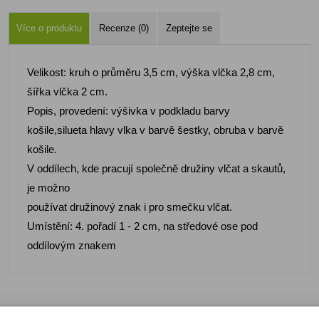
Více o produktu
Recenze (0)
Zeptejte se
Velikost: kruh o průměru 3,5 cm, výška vlčka 2,8 cm,
šířka vlčka 2 cm.
Popis, provedení: výšivka v podkladu barvy
košile,silueta hlavy vlka v barvě šestky, obruba v barvě
košile.
V oddílech, kde pracují společně družiny vlčat a skautů,
je možno
používat družinový znak i pro smečku vlčat.
Umístění: 4. pořadí 1 - 2 cm, na středové ose pod
oddílovým znakem