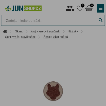
0
0
Skaut
Kroj a krojové součásti
Nášivky
Šestky vlčat a světlušek
Šestka vlčat hnědá