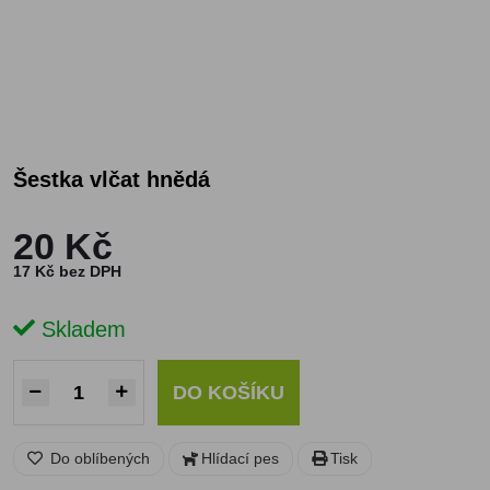
Šestka vlčat hnědá
20 Kč
17 Kč bez DPH
Skladem
DO KOŠÍKU
Do oblíbených
Hlídací pes
Tisk