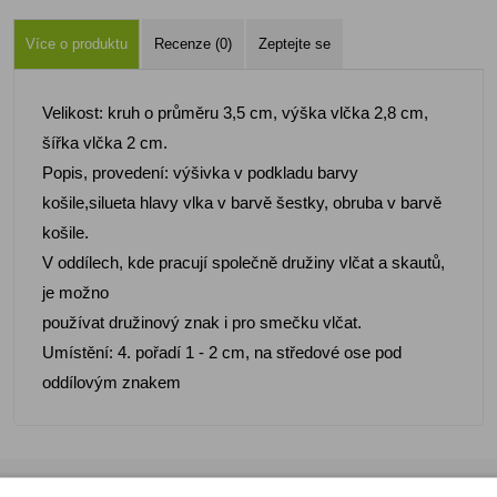
Více o produktu
Recenze (0)
Zeptejte se
Velikost: kruh o průměru 3,5 cm, výška vlčka 2,8 cm,
šířka vlčka 2 cm.
Popis, provedení: výšivka v podkladu barvy
košile,silueta hlavy vlka v barvě šestky, obruba v barvě
košile.
V oddílech, kde pracují společně družiny vlčat a skautů,
je možno
používat družinový znak i pro smečku vlčat.
Umístění: 4. pořadí 1 - 2 cm, na středové ose pod
oddílovým znakem