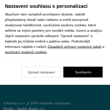
Registrujte se k odběru newsletteru a už Vám
Nastavení souhlasu s personalizací
nic neunikne
Abychom vám usnadnili procházení stránek, nabídli
přizpůsobený obsah nebo reklamu a mohli anonymně
ODEBÍRAT
analyzovat návštěvnost, využíváme soubory cookies, které
sdílíme se svými partnery pro sociální média, inzerci a analýzu.
Jejich nastavení upravíte odkazem "Upravit nastavení" a
kdykoliv jej můžete změnit v patičce webu. Podrobnější
Vše o nákupu
informace najdete v našich
Zásadách ochrany osobních údajů
a
používání souborů cookies
.
Jak objednat
Doprava a platba
Upravit nastavení
Souhlasím
Nejčastější dotazy (FAQ)
Podmínky vrácení peněz
JUNshop s.r.o.
je 100% vlastněn organizací
Junák – český skaut, z.s.