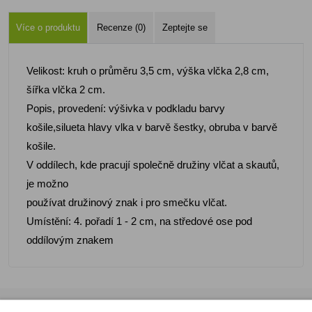
Více o produktu
Recenze (0)
Zeptejte se
Velikost: kruh o průměru 3,5 cm, výška vlčka 2,8 cm,
šířka vlčka 2 cm.
Popis, provedení: výšivka v podkladu barvy
košile,silueta hlavy vlka v barvě šestky, obruba v barvě
košile.
V oddílech, kde pracují společně družiny vlčat a skautů,
je možno
používat družinový znak i pro smečku vlčat.
Umístění: 4. pořadí 1 - 2 cm, na středové ose pod
oddílovým znakem