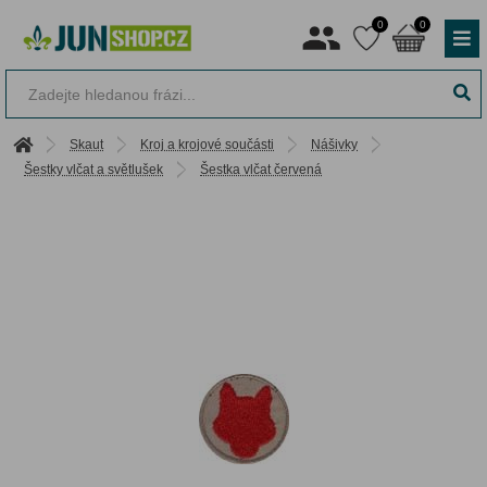
0
0
Skaut
Kroj a krojové součásti
Nášivky
Šestky vlčat a světlušek
Šestka vlčat červená