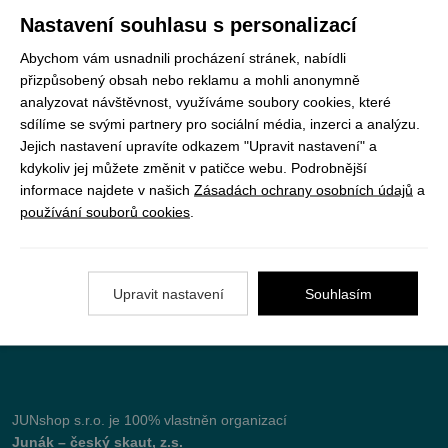
Registrujte se k odběru newsletteru a už Vám
Nastavení souhlasu s personalizací
nic neunikne
Abychom vám usnadnili procházení stránek, nabídli
přizpůsobený obsah nebo reklamu a mohli anonymně
ODEBÍRAT
analyzovat návštěvnost, využíváme soubory cookies, které
sdílíme se svými partnery pro sociální média, inzerci a analýzu.
Jejich nastavení upravíte odkazem "Upravit nastavení" a
kdykoliv jej můžete změnit v patičce webu. Podrobnější
Vše o nákupu
informace najdete v našich
Zásadách ochrany osobních údajů
a
používání souborů cookies
.
Jak objednat
Doprava a platba
Upravit nastavení
Souhlasím
Nejčastější dotazy (FAQ)
Podmínky vrácení peněz
JUNshop s.r.o.
je 100% vlastněn organizací
Junák – český skaut, z.s.