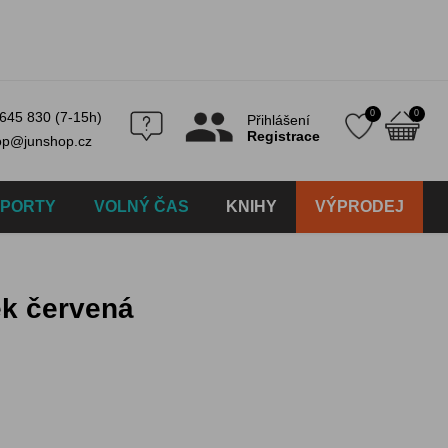
0
0
645 830 (7-15h)
Přihlášení
Registrace
op@junshop.cz
SPORTY
VOLNÝ ČAS
KNIHY
VÝPRODEJ
ek červená