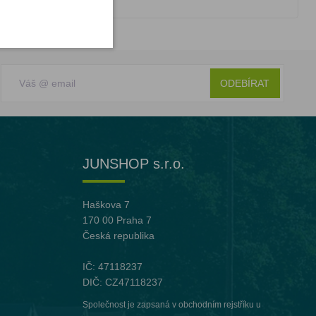
ODEBÍRAT
JUNSHOP s.r.o.
Haškova 7
170 00 Praha 7
Česká republika
IČ: 47118237
DIČ: CZ47118237
Společnost je zapsaná v obchodním rejstříku u