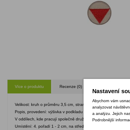
Více o produktu
Recenze (0)
Zeptejte se
Nastavení sou
Abychom vám usnadni
Velikost: kruh o průměru 3,5 cm, strana trojúhelníku 2,3cm.
analyzovat návštěvno
Popis, provedení: výšivka v podkladu barvy košile, rovnostranný
a analýzu. Jejich na
V oddílech, kde pracují společně družiny světlušek a skautek, 
Podrobnější informa
Umístění: 4. pořadí 1 - 2 cm, na středové ose pod oddílovým