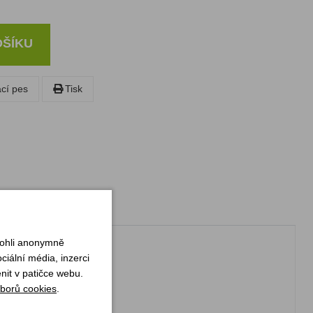
OŠÍKU
ací pes
Tisk
mohli anonymně
iální média, inzerci
nit v patičce webu.
borů cookies
.