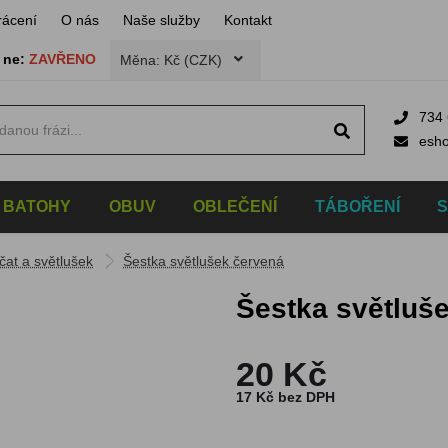
rácení
O nás
Naše služby
Kontakt
,
ne:
ZAVŘENO
Měna: Kč (CZK)
734 
esh
BATOHY
OBUV
OBLEČENÍ
TÁBOŘENÍ
čat a světlušek
Šestka světlušek červená
Šestka světluš
20 Kč
17 Kč bez DPH