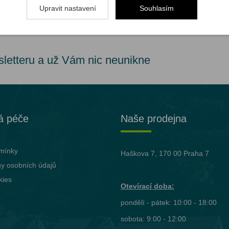
Upravit nastavení
Souhlasím
sletteru a už Vám nic neunikne
á péče
Naše prodejna
mínky
Haškova 7, 170 00 Praha 7
y osobních údajů
kies
Otevírací doba:
pondělí - pátek: 10:00 - 18:00
sobota: 9:00 - 12:00