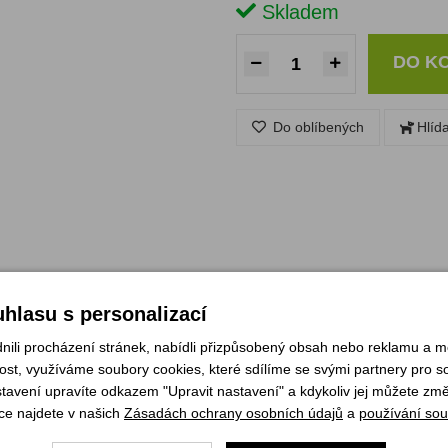
Skladem
DO K
Do oblíbených
Hlíd
hlasu s personalizací
li procházení stránek, nabídli přizpůsobený obsah nebo reklamu a 
st, využíváme soubory cookies, které sdílíme se svými partnery pro soc
 trojúhelník v barvě roje, obruba v barvě košile.
stavení upravíte odkazem "Upravit nastavení" a kdykoliv jej můžete změ
je možno používat družinový znak i pro roj světlušek
ce najdete v našich
Zásadách ochrany osobních údajů
a
používání sou
 znakem