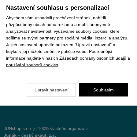
Registrujte se k odběru newsletteru a už Vám
Nastavení souhlasu s personalizací
nic neunikne
Abychom vám usnadnili procházení stránek, nabídli
přizpůsobený obsah nebo reklamu a mohli anonymně
ODEBÍRAT
analyzovat návštěvnost, využíváme soubory cookies, které
sdílíme se svými partnery pro sociální média, inzerci a analýzu.
Jejich nastavení upravíte odkazem "Upravit nastavení" a
kdykoliv jej můžete změnit v patičce webu. Podrobnější
Vše o nákupu
informace najdete v našich
Zásadách ochrany osobních údajů
a
používání souborů cookies
.
Jak objednat
Doprava a platba
Upravit nastavení
Souhlasím
Nejčastější dotazy (FAQ)
Podmínky vrácení peněz
JUNshop s.r.o.
je 100% vlastněn organizací
Junák – český skaut, z.s.