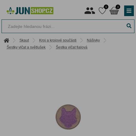
0
0
Skaut
Kroj a krojové součásti
Nášivky
Šestky vlčat a světlušek
Šestka vlčat fialová