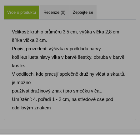
Více o produktu
Recenze (0)
Zeptejte se
Velikost: kruh o průměru 3,5 cm, výška vlčka 2,8 cm,
šířka vlčka 2 cm.
Popis, provedení: výšivka v podkladu barvy
košile,silueta hlavy vlka v barvě šestky, obruba v barvě
košile.
V oddílech, kde pracují společně družiny vlčat a skautů,
je možno
používat družinový znak i pro smečku vlčat.
Umístění: 4. pořadí 1 - 2 cm, na středové ose pod
oddílovým znakem