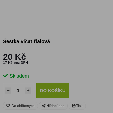
Šestka vlčat fialová
20 Kč
17 Kč bez DPH
Skladem
DO KOŠÍKU
Do oblíbených
Hlídací pes
Tisk