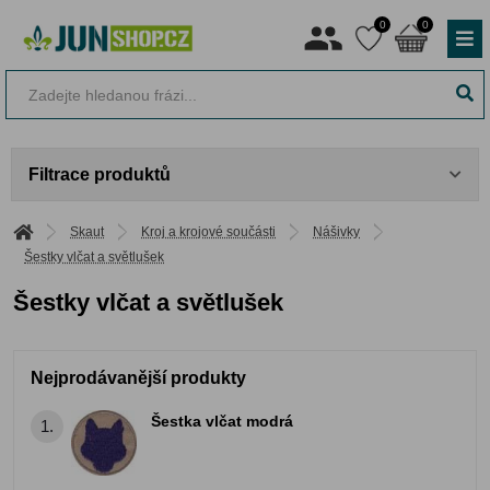
0
0
Filtrace produktů
Skaut
Kroj a krojové součásti
Nášivky
Šestky vlčat a světlušek
Šestky vlčat a světlušek
Nejprodávanější produkty
Šestka vlčat modrá
1.