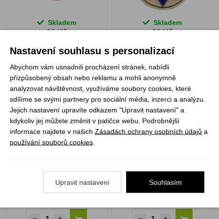
Skladem
Skladem
20 Kč
20 Kč
Nastavení souhlasu s personalizací
Abychom vám usnadnili procházení stránek, nabídli
přizpůsobený obsah nebo reklamu a mohli anonymně
analyzovat návštěvnost, využíváme soubory cookies, které
Šestka světlušek černá
Šestka světlušek hnědá
sdílíme se svými partnery pro sociální média, inzerci a analýzu.
Jejich nastavení upravíte odkazem "Upravit nastavení" a
kdykoliv jej můžete změnit v patičce webu. Podrobnější
informace najdete v našich
Zásadách ochrany osobních údajů
a
používání souborů cookies
.
Upravit nastavení
Souhlasím
Skladem
Skladem
20 Kč
20 Kč