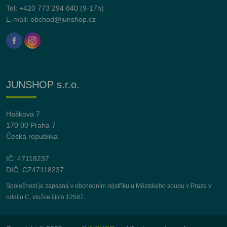
Tel:
+420 773 294 840
(9-17h)
E-mail:
obchod@junshop.cz
JUNSHOP s.r.o.
Haškova 7
170 00 Praha 7
Česká republika
IČ: 47118237
DIČ: CZ47118237
Společnost je zapsaná v obchodním rejstříku u Městského soudu v Praze v
oddílu C, vložce číslo 12587.