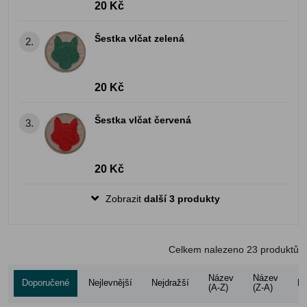
20 Kč
Šestka vlčat zelená
2.
20 Kč
Šestka vlčat červená
3.
20 Kč
Zobrazit
další 3 produkty
Celkem nalezeno
23
produktů
Název
Název
Doporučené
Nejlevnější
Nejdražší
Ho
(A-Z)
(Z-A)