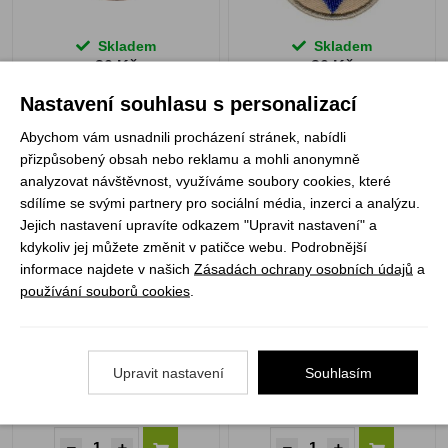
Skladem
Skladem
20 Kč
20 Kč
Nastavení souhlasu s personalizací
Abychom vám usnadnili procházení stránek, nabídli
přizpůsobený obsah nebo reklamu a mohli anonymně
analyzovat návštěvnost, využíváme soubory cookies, které
Šestka světlušek černá
Šestka světlušek hnědá
sdílíme se svými partnery pro sociální média, inzerci a analýzu.
Jejich nastavení upravíte odkazem "Upravit nastavení" a
kdykoliv jej můžete změnit v patičce webu. Podrobnější
informace najdete v našich
Zásadách ochrany osobních údajů
a
používání souborů cookies
.
Upravit nastavení
Souhlasím
Skladem
Skladem
20 Kč
20 Kč