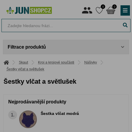
0
0
Filtrace produktů
Skaut
Kroj a krojové součásti
Nášivky
Šestky vlčat a světlušek
Šestky vlčat a světlušek
Nejprodávanější produkty
Šestka vlčat modrá
1.