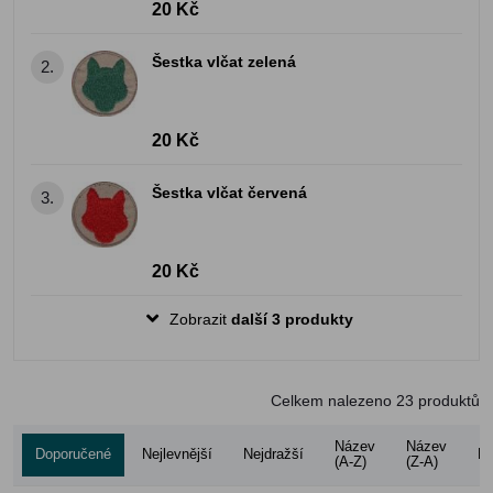
20 Kč
Šestka vlčat zelená
2.
20 Kč
Šestka vlčat červená
3.
20 Kč
Zobrazit
další 3 produkty
Celkem nalezeno
23
produktů
Název
Název
Doporučené
Nejlevnější
Nejdražší
Ho
(A-Z)
(Z-A)