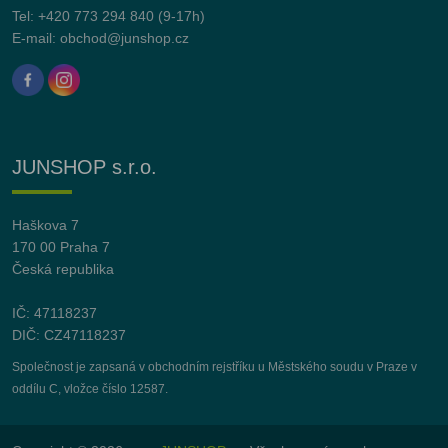
Tel:
+420 773 294 840
(9-17h)
E-mail:
obchod@junshop.cz
JUNSHOP s.r.o.
Haškova 7
170 00 Praha 7
Česká republika
IČ: 47118237
DIČ: CZ47118237
Společnost je zapsaná v obchodním rejstříku u Městského soudu v Praze v
oddílu C, vložce číslo 12587.