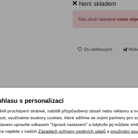
Není skladem
Toto zboží aktuálně
nelze obj
Do oblíbených
Hlíd
hlasu s personalizací
li procházení stránek, nabídli přizpůsobený obsah nebo reklamu a 
ka 2 cm.
st, využíváme soubory cookies, které sdílíme se svými partnery pro soc
 vlka v barvě šestky, obruba v barvě košile.
stavení upravíte odkazem "Upravit nastavení" a kdykoliv jej můžete změ
žno
ce najdete v našich
Zásadách ochrany osobních údajů
a
používání sou