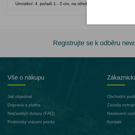
Umístění: 4. pořadí 1 - 2 cm, na středové ose pod oddílovým
Registrujte se k odběru new
Vše o nákupu
Zákaznick
Jak objednat
Obchodní pod
Doprava a platba
Zásady ochran
Nejčastější dotazy (FAQ)
Nastavení coo
Podmínky vrácení peněz
Kontakt