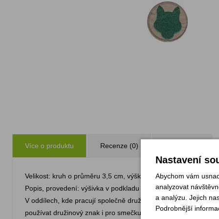
Více o produktu
Recenze (0)
Zeptejte se
Nastavení sou
Abychom vám usnadni
Velikost: kruh o průměru 3,5 cm, výška vlčka 2,8 cm, šířka vlč
analyzovat návštěvno
Popis, provedení: výšivka v podkladu barvy košile,silueta hlavy
a analýzu. Jejich na
V oddílech, kde pracují společně družiny vlčat a skautů, je mo
Podrobnější informa
používat družinový znak i pro smečku vlčat.