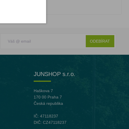
ODEBÍRAT
JUNSHOP s.r.o.
Haškova 7
170 00 Praha 7
Česká republika
IČ: 47118237
DIČ: CZ47118237