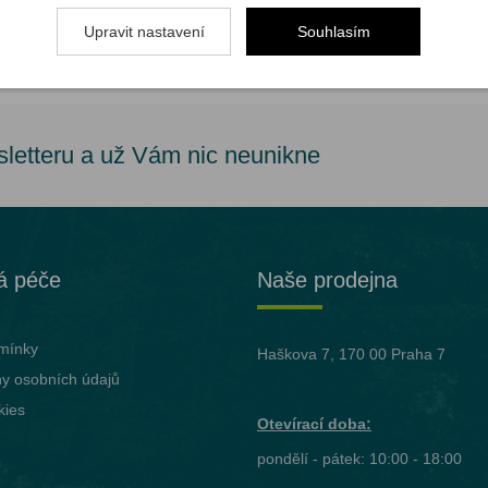
 znakem
Upravit nastavení
Souhlasím
sletteru a už Vám nic neunikne
á péče
Naše prodejna
mínky
Haškova 7, 170 00 Praha 7
y osobních údajů
kies
Otevírací doba:
pondělí - pátek: 10:00 - 18:00