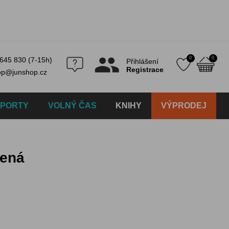
0
0
645 830 (7-15h)
Přihlášení
Registrace
op@junshop.cz
SPORTY
VOLNÝ ČAS
KNIHY
VÝPRODEJ
lená