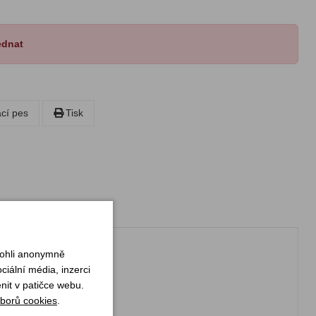
ednat
ací pes
Tisk
mohli anonymně
iální média, inzerci
nit v patičce webu.
borů cookies
.