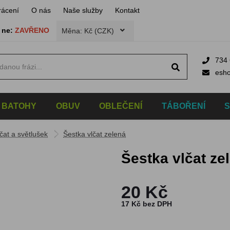
rácení
O nás
Naše služby
Kontakt
,
ne:
ZAVŘENO
Měna: Kč (CZK)
734 
esh
BATOHY
OBUV
OBLEČENÍ
TÁBOŘENÍ
čat a světlušek
Šestka vlčat zelená
Šestka vlčat ze
20 Kč
17 Kč bez DPH