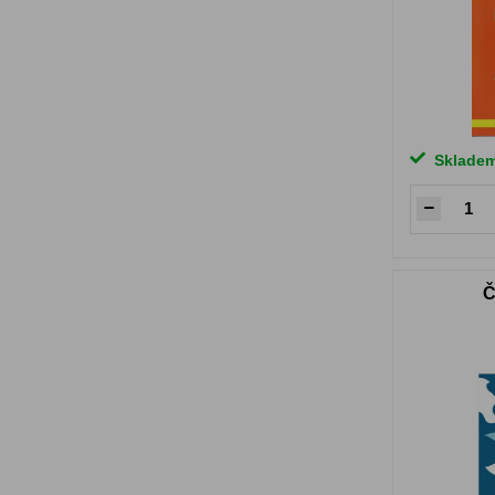
Sklade
Č