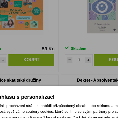
59 Kč
m
Skladem
KOUPIT
KOU
ce skautské družiny
Dekret - Absolventský
hlasu s personalizací
li procházení stránek, nabídli přizpůsobený obsah nebo reklamu a 
st, využíváme soubory cookies, které sdílíme se svými partnery pro soc
stavení upravíte odkazem "Upravit nastavení" a kdykoliv jej můžete změ