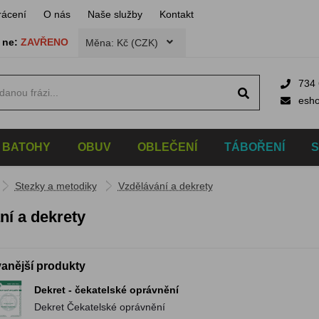
rácení
O nás
Naše služby
Kontakt
,
ne:
ZAVŘENO
Měna: Kč (CZK)
734 
esh
BATOHY
OBUV
OBLEČENÍ
TÁBOŘENÍ
Stezky a metodiky
Vzdělávání a dekrety
ní a dekrety
anější produkty
Dekret - čekatelské oprávnění
Dekret Čekatelské oprávnění