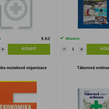
5 Kč
m
Skladem
KOUPIT
KOU
ka neziskové organizace
Táborová ordina