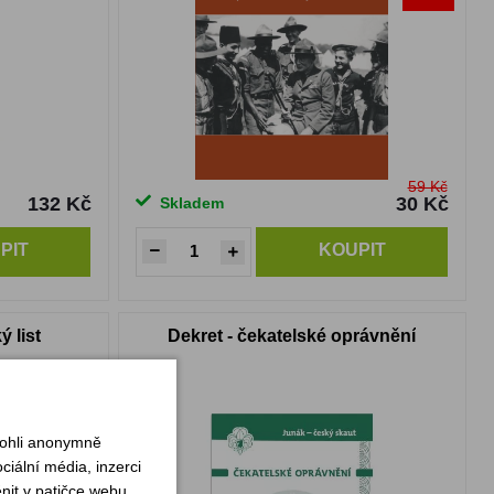
59 Kč
132 Kč
30 Kč
Skladem
PIT
KOUPIT
 list
Dekret - čekatelské oprávnění
mohli anonymně
iální média, inzerci
nit v patičce webu.