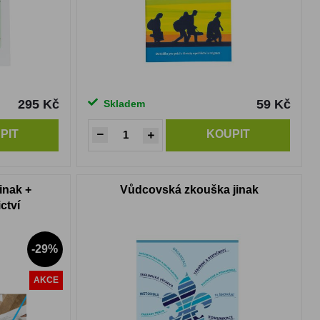
295 Kč
59 Kč
Skladem
PIT
KOUPIT
inak +
Vůdcovská zkouška jinak
ctví
-29%
AKCE