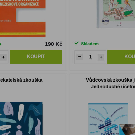
190 Kč
m
Skladem
KOUPIT
KOU
ekatelská zkouška
Vůdcovská zkouška j
Jednoduché účetni