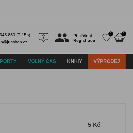
0
0
645 830 (7-15h)
Přihlášení
Registrace
op@junshop.cz
SPORTY
VOLNÝ ČAS
KNIHY
VÝPRODEJ
5 Kč