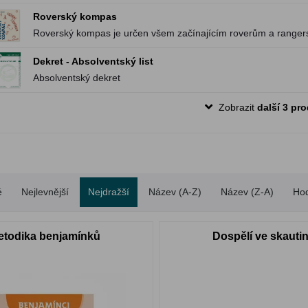
Roverský kompas
Roverský kompas je určen všem začínajícím roverům a rangers.
roverskou cestu.
Dekret - Absolventský list
Absolventský dekret
Zobrazit
další 3 pr
é
Nejlevnější
Nejdražší
Název (A-Z)
Název (Z-A)
Ho
etodika benjamínků
Dospělí ve skauti