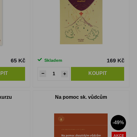
65 Kč
169 Kč
Skladem
PIT
KOUPIT
 kurzu
Na pomoc sk. vůdcům
-49%
AKCE