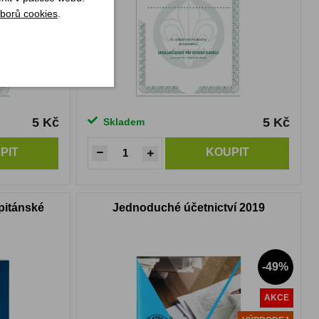
borů cookies
.
5 Kč
5 Kč
Skladem
PIT
KOUPIT
pitánské
Jednoduché účetnictví 2019
-49%
AKCE