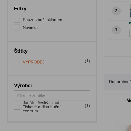
Filtry
2.
Pouze zboží skladem
Novinka
3.
Štítky
(1)
VÝPRODEJ
Doporučen
Výrobci
M
Junák - český skaut,
(1)
Tiskové a distribuční
centrum