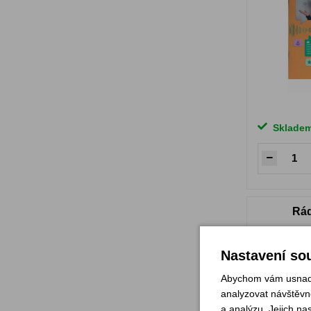
Sklade
Rád
Nastavení sou
Abychom vám usnadni
analyzovat návštěvno
a analýzu. Jejich na