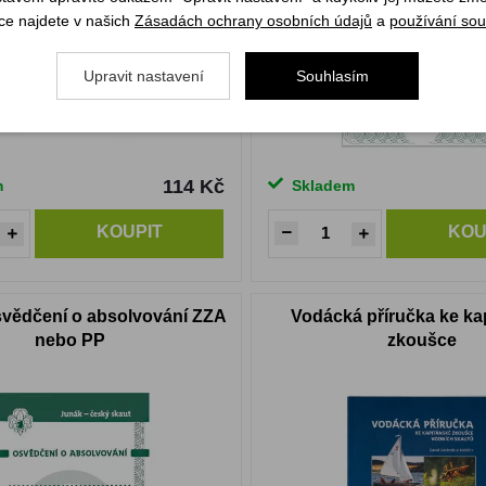
ce najdete v našich
Zásadách ochrany osobních údajů
a
používání sou
Upravit nastavení
Souhlasím
114 Kč
m
Skladem
KOUPIT
KOU
osvědčení o absolvování ZZA
Vodácká příručka ke ka
nebo PP
zkoušce