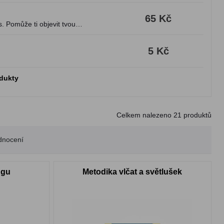
65 Kč
 Pomůže ti objevit tvou
5 Kč
odukty
Celkem nalezeno
21
produktů
dnocení
ngu
Metodika vlčat a světlušek