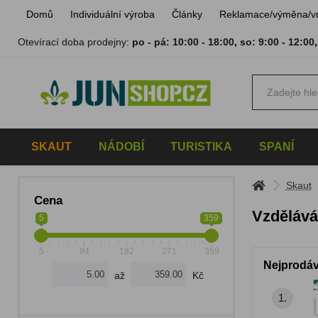
Domů
Individuální výroba
Články
Reklamace/výměna/v
Otevírací doba prodejny:
po - pá: 10:00 - 18:00
,
so: 9:00 - 12:00
SKAUT
NÁDOBÍ
TURISTIKA
SPANÍ
Skaut
Cena
Vzdělává
5
359
5
94
182
271
359
Nejprodáv
až
Kč
1.