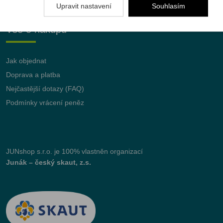
Upravit nastavení
Souhlasím
Vše o nákupu
Jak objednat
Doprava a platba
Nejčastější dotazy (FAQ)
Podmínky vrácení peněz
JUNshop s.r.o.
je 100% vlastněn organizací
Junák – český skaut, z.s.