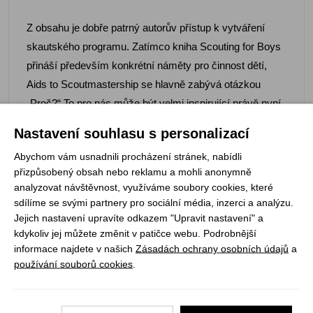
Z obsahu je dobře patrný autorův přístup k vytváření
skautského programu. Zatímco kniha Scouting for Boys
přináší především konkrétní náměty pro činnost dětí,
Aids to Scoutmastership se hlavně zabývá otázkou
„Proč?“ To pro nás může být velmi inspirující právě nyní,
kdy vzniká nový výchovný program Junáka. Přesvědčte
Nastavení souhlasu s personalizací
se i vy, že mnohé z výchovných postřehů B.-P.ho jsou
Abychom vám usnadnili procházení stránek, nabídli
aktuální i dnes po 87 letech od prvního vydání.
přizpůsobený obsah nebo reklamu a mohli anonymně
analyzovat návštěvnost, využíváme soubory cookies, které
sdílíme se svými partnery pro sociální média, inzerci a analýzu.
Jejich nastavení upravíte odkazem "Upravit nastavení" a
kdykoliv jej můžete změnit v patičce webu. Podrobnější
Registrujte se k odběru newsletteru a už Vám
informace najdete v našich
Zásadách ochrany osobních údajů
a
nic neunikne
používání souborů cookies
.
ODEBÍRAT