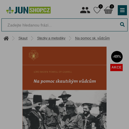
0
0
Skaut
Stezky a metodiky
Na pomoc sk. vůdcům
-49%
AKCE