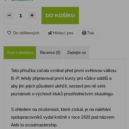
DO KOŠÍKU
Do oblíbených
Hlídací pes
Tisk
Více o produktu
Recenze (0)
Zeptejte se
Tato příručka začala vznikat před první světovou válkou.
B.-P. tehdy připravoval první kurzy pro vůdce oddílů a
aby jim jejich působení ulehčil, sestavil pro ně sérii
poznámek o výchově kluků prostřednictvím skautingu.
S ohledem na zkušenosti, které získal, je na naléhání
spolupracovníků vydal knižně v roce 1920 pod názvem
Aids to scoutmastership.