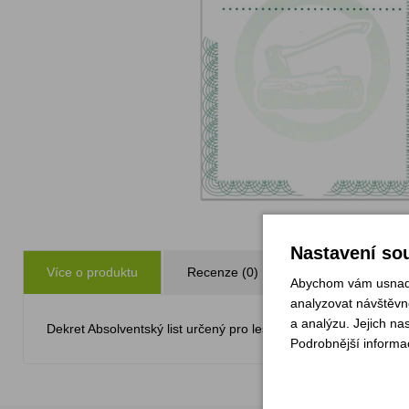
Nastavení sou
Více o produktu
Recenze (0)
Zeptejte se
Abychom vám usnadni
analyzovat návštěvno
a analýzu. Jejich na
Dekret Absolventský list určený pro lesní akce.
Podrobnější informa