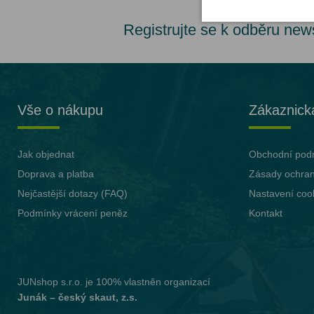
Registrujte se k odběru new
Vše o nákupu
Zákaznick
Jak objednat
Obchodní pod
Doprava a platba
Zásady ochran
Nejčastější dotazy (FAQ)
Nastavení coo
Podmínky vrácení peněz
Kontakt
JUNshop s.r.o.
je 100% vlastněn organizací
Junák – český skaut, z.s.