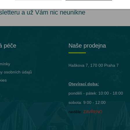
sletteru a už Vám nic neunikne
á péče
Naše prodejna
mínky
Haškova 7, 170 00 Praha 7
y osobních údajů
kies
Otevírací doba:
pondělí - pátek: 10:00 - 18:00
sobota: 9:00 - 12:00
neděle:
ZAVŘENO