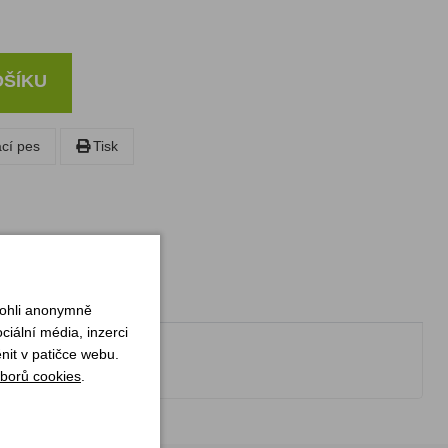
OŠÍKU
ací pes
Tisk
mohli anonymně
iální média, inzerci
nit v patičce webu.
borů cookies
.