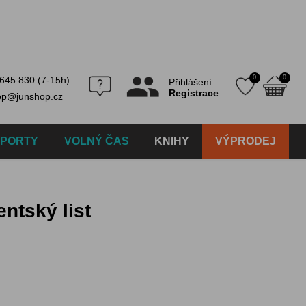
0
0
645 830 (7-15h)
Přihlášení
Registrace
op@junshop.cz
SPORTY
VOLNÝ ČAS
KNIHY
VÝPRODEJ
entský list