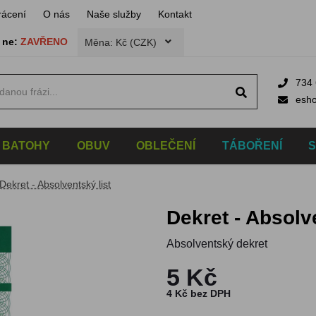
rácení
O nás
Naše služby
Kontakt
,
ne:
ZAVŘENO
Měna: Kč (CZK)
734 
esh
BATOHY
OBUV
OBLEČENÍ
TÁBOŘENÍ
Dekret - Absolventský list
Dekret - Absolv
Absolventský dekret
5 Kč
4 Kč bez DPH