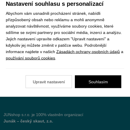
nic neunikne
Nastavení souhlasu s personalizací
Abychom vám usnadnili procházení stránek, nabídli
ODEBÍRAT
přizpůsobený obsah nebo reklamu a mohli anonymně
analyzovat návštěvnost, využíváme soubory cookies, které
sdílíme se svými partnery pro sociální média, inzerci a analýzu.
Jejich nastavení upravíte odkazem "Upravit nastavení" a
Vše o nákupu
kdykoliv jej můžete změnit v patičce webu. Podrobnější
informace najdete v našich
Zásadách ochrany osobních údajů
a
používání souborů cookies
.
Jak objednat
Doprava a platba
Nejčastější dotazy (FAQ)
Upravit nastavení
Souhlasím
Podmínky vrácení peněz
JUNshop s.r.o.
je 100% vlastněn organizací
Junák – český skaut, z.s.