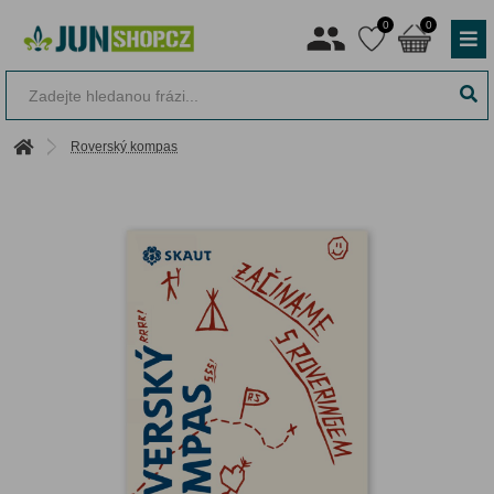
0
0
Roverský kompas