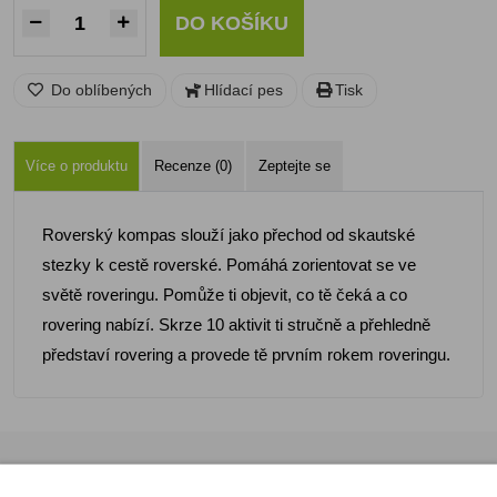
DO KOŠÍKU
Do oblíbených
Hlídací pes
Tisk
Více o produktu
Recenze (0)
Zeptejte se
Roverský kompas slouží jako přechod od skautské
stezky k cestě roverské. Pomáhá zorientovat se ve
světě roveringu. Pomůže ti objevit, co tě čeká a co
rovering nabízí. Skrze 10 aktivit ti stručně a přehledně
představí rovering a provede tě prvním rokem roveringu.
Registrujte se k odběru newsletteru a už Vám