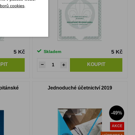
borů cookies
.
5 Kč
5 Kč
Skladem
PIT
KOUPIT
pitánské
Jednoduché účetnictví 2019
-49%
AKCE