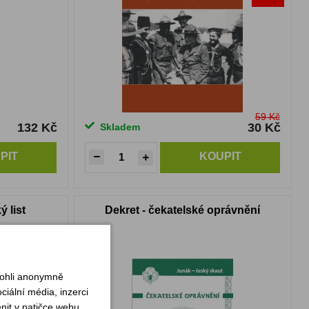
59 Kč
132 Kč
30 Kč
Skladem
PIT
KOUPIT
 list
Dekret - čekatelské oprávnění
mohli anonymně
iální média, inzerci
nit v patičce webu.