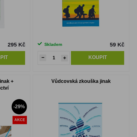
295 Kč
59 Kč
Skladem
PIT
KOUPIT
inak +
Vůdcovská zkouška jinak
ctví
-29%
AKCE