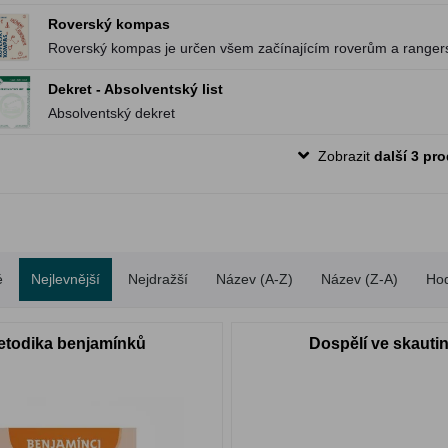
Roverský kompas
Roverský kompas je určen všem začínajícím roverům a rangers.
roverskou cestu.
Dekret - Absolventský list
Absolventský dekret
Zobrazit
další 3 pr
é
Nejlevnější
Nejdražší
Název (A-Z)
Název (Z-A)
Ho
etodika benjamínků
Dospělí ve skauti