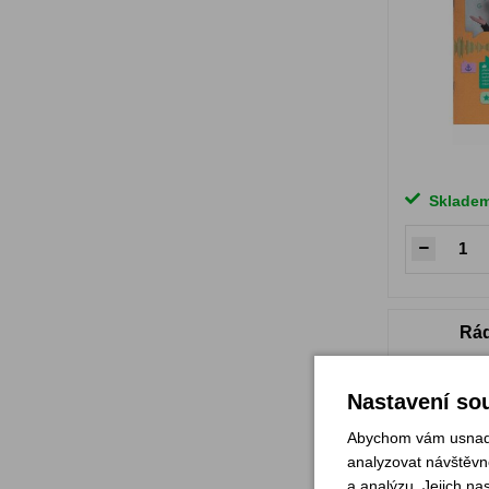
Sklade
Rád
Nastavení sou
Abychom vám usnadni
analyzovat návštěvno
a analýzu. Jejich na