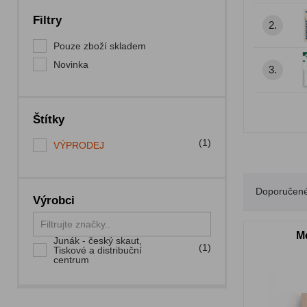
Filtry
2.
Pouze zboží skladem
Novinka
3.
Štítky
(1)
VÝPRODEJ
Doporučen
Výrobci
M
Junák - český skaut,
(1)
Tiskové a distribuční
centrum