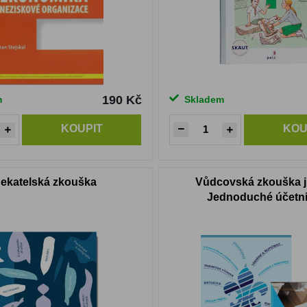
190 Kč
m
Skladem
KOUPIT
KOU
ekatelská zkouška
Vůdcovská zkouška j
Jednoduché účetni