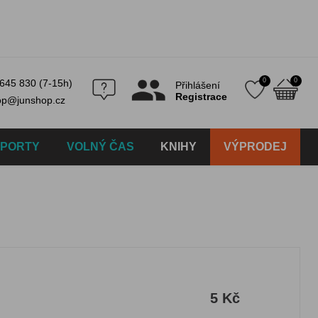
0
0
645 830 (7-15h)
Přihlášení
Registrace
op@junshop.cz
SPORTY
VOLNÝ ČAS
KNIHY
VÝPRODEJ
5 Kč