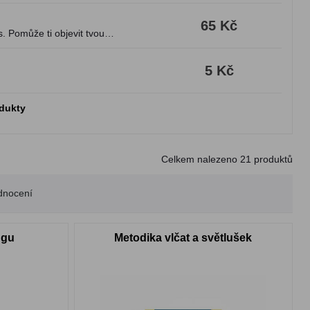
65 Kč
 Pomůže ti objevit tvou
5 Kč
odukty
Celkem nalezeno
21
produktů
dnocení
ngu
Metodika vlčat a světlušek