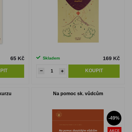
65 Kč
169 Kč
Skladem
PIT
KOUPIT
 kurzu
Na pomoc sk. vůdcům
-49%
AKCE