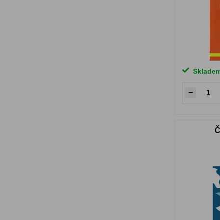
Sklade
Č