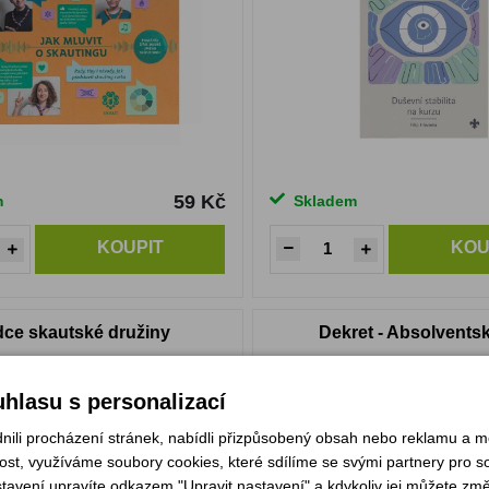
59 Kč
m
Skladem
KOUPIT
KOU
ce skautské družiny
Dekret - Absolventský
hlasu s personalizací
li procházení stránek, nabídli přizpůsobený obsah nebo reklamu a 
st, využíváme soubory cookies, které sdílíme se svými partnery pro soc
stavení upravíte odkazem "Upravit nastavení" a kdykoliv jej můžete změ