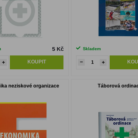
5 Kč
m
Skladem
KOUPIT
KOU
ka neziskové organizace
Táborová ordina