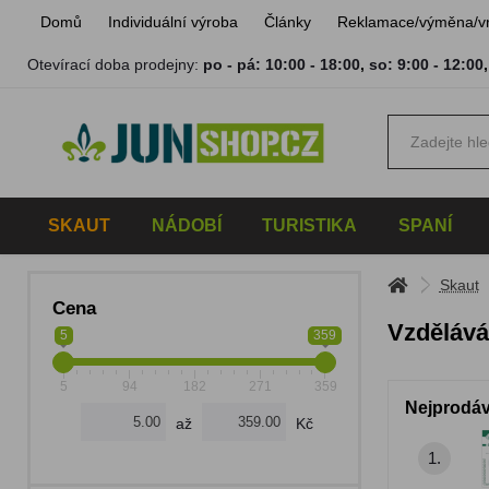
Domů
Individuální výroba
Články
Reklamace/výměna/v
Otevírací doba prodejny:
po - pá: 10:00 - 18:00
,
so: 9:00 - 12:00
SKAUT
NÁDOBÍ
TURISTIKA
SPANÍ
Skaut
Cena
Vzdělává
5
359
5
94
182
271
359
Nejprodáv
až
Kč
1.