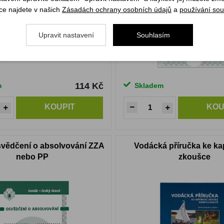
ce najdete v našich
Zásadách ochrany osobních údajů
a
používání sou
Upravit nastavení
Souhlasím
114 Kč
m
Skladem
KOUPIT
KOU
osvědčení o absolvování ZZA
Vodácká příručka ke ka
nebo PP
zkoušce