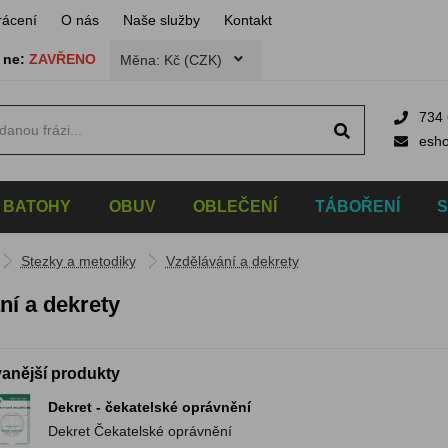
rácení
O nás
Naše služby
Kontakt
,
ne:
ZAVŘENO
Měna: Kč (CZK)
734 
esh
BATOHY
OBUV
OBLEČENÍ
TÁBOŘENÍ
Stezky a metodiky
Vzdělávání a dekrety
ní a dekrety
anější produkty
Dekret - čekatelské oprávnění
Dekret Čekatelské oprávnění