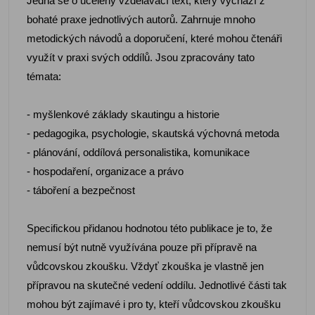
Jedná se o ucelený vzdělávací text, který vychází z
bohaté praxe jednotlivých autorů. Zahrnuje mnoho
metodických návodů a doporučení, které mohou čtenáři
využít v praxi svých oddílů. Jsou zpracovány tato
témata:
- myšlenkové základy skautingu a historie
- pedagogika, psychologie, skautská výchovná metoda
- plánování, oddílová personalistika, komunikace
- hospodaření, organizace a právo
- táboření a bezpečnost
Specifickou přidanou hodnotou této publikace je to, že
nemusí být nutně využívána pouze při přípravě na
vůdcovskou zkoušku. Vždyť zkouška je vlastně jen
přípravou na skutečné vedení oddílu. Jednotlivé části tak
mohou být zajímavé i pro ty, kteří vůdcovskou zkoušku