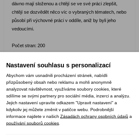
dávno mají složenou a chtějí se ve své práci zlepšit,
chtějí se dozvědět něco víc o vybraných tématech, nebo
působí při výchovné práci v oddíle, aniž by byli jeho
vedoucími.
Počet stran: 200
Vazba: lepená
Nastavení souhlasu s personalizací
Společně s publikací získáte jako dárek publikaci
Abychom vám usnadnili procházení stránek, nabídli
Jednoduché účetnictví 2019.
přizpůsobený obsah nebo reklamu a mohli anonymně
analyzovat návštěvnost, využíváme soubory cookies, které
sdílíme se svými partnery pro sociální média, inzerci a analýzu.
Publikace Jednoduché účetnictví pro spolky je souborem
Jejich nastavení upravíte odkazem "Upravit nastavení" a
postupů a pravidel, jak vést správně (v souladu s
kdykoliv jej můžete změnit v patičce webu. Podrobnější
právními předpisy) jednoduché účetnictví. Celá kniha je
informace najdete v našich
Zásadách ochrany osobních údajů
a
zaměřena na spolky (včetně pobočných spolků).
používání souborů cookies
.
Zaměřuje se na popis celého procesu účtování v
jednoduchém účetnictví, tedy na prvotní doklady, vznik