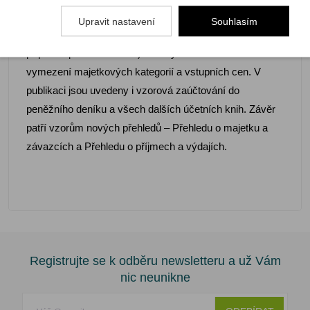
účetních dokladů, jejich zaúčtování v účetních knihách
Upravit nastavení
Souhlasím
(peněžním deníku, knize pohledávek a závazků,
případně pomocné knize). Nechybí informace o
vymezení majetkových kategorií a vstupních cen. V
publikaci jsou uvedeny i vzorová zaúčtování do
peněžního deníku a všech dalších účetních knih. Závěr
patří vzorům nových přehledů – Přehledu o majetku a
závazcích a Přehledu o příjmech a výdajích.
Registrujte se k odběru newsletteru a už Vám
nic neunikne