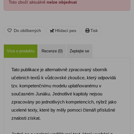
Toto zboží aktuálně
nelze objednat
Do oblíbených
Hlídací pes
Tisk
Více o produktu
Recenze (0)
Zeptejte se
Tato publikace je alternativně zpracovaný sborník
učebních textů k vůdcovské zkoušce, který odpovídá
tzv. kompetenčnímu modelu uplatňovanému v
současném Junáku. Jednotlivé kapitoly nejsou
zpracovány po jednotlivých kompetencích, nýbrž jako
ucelené texty, které by měly pomoci čtenáři příslušné
znalosti získat.