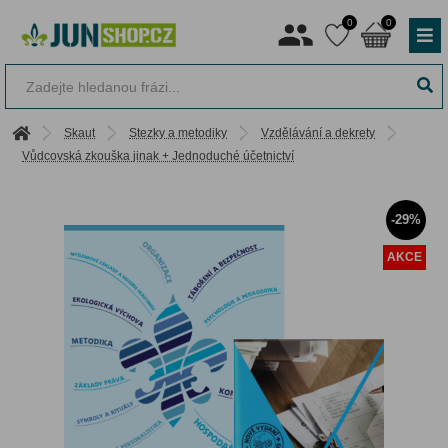
0
0
Skaut
Stezky a metodiky
Vzdělávání a dekrety
Vůdcovská zkouška jinak + Jednoduché účetnictví
-29%
AKCE